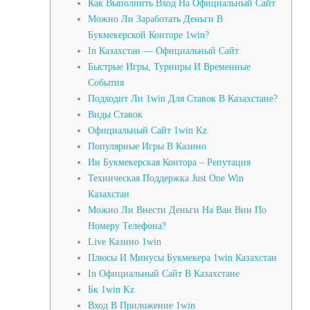
Как Выполнить Вход На Официальный Сайт
Можно Ли Заработать Деньги В
Букмекерской Конторе 1win?
In Казахстан — Официальный Сайт
Быстрые Игры, Турниры И Временные
События
Подходит Ли 1win Для Ставок В Казахстане?
Виды Ставок
Официальный Сайт 1win Kz
Популярные Игры В Казино
Ин Букмекерская Контора – Репутация
Техническая Поддержка Just One Win
Казахстан
Можно Ли Внести Деньги На Ван Вин По
Номеру Телефона?
Live Казино 1win
Плюсы И Минусы Букмекера 1win Казахстан
In Официальный Сайт В Казахстане
Бк 1win Kz
Вход В Приложение 1win