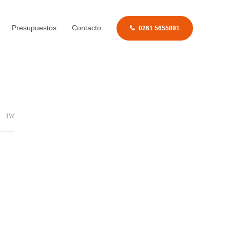
Presupuestos
Contacto
0261 5655891
1W