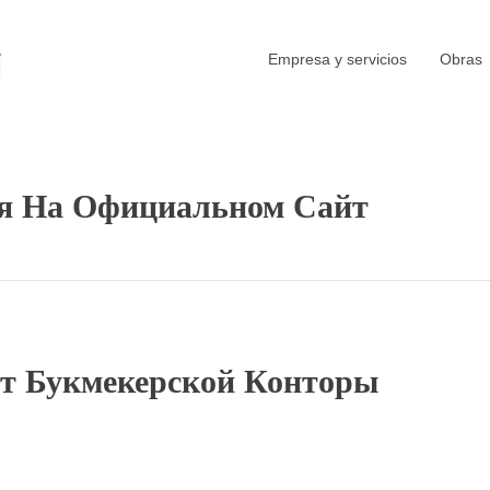
Empresa y servicios
Obras
ия На Официальном Сайт
т Букмекерской Конторы