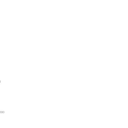
и
цию