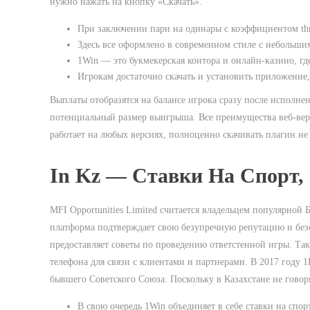
нужно нажать на кнопку «Скачать».
При заключении пари на одинары с коэффициентом thr
Здесь все оформлено в современном стиле с небольши
1Win — это букмекерская контора и онлайн-казино, г
Игрокам достаточно скачать и установить приложение,
Выплаты отобразятся на балансе игрока сразу после исполне
потенциальный размер выигрыша. Все преимущества веб-верс
работает на любых версиях, полноценно скачивать плагин не
In Kz — Ставки На Спорт
MFI Opportunities Limited считается владельцем популярной 
платформа подтверждает свою безупречную репутацию и безо
предоставляет советы по проведению ответстенной игры. Так
телефона для связи с клиентами и партнерами. В 2017 году 1
бывшего Советского Союза. Поскольку в Казахстане не говор
В свою очередь 1Win объединяет в себе ставки на спор