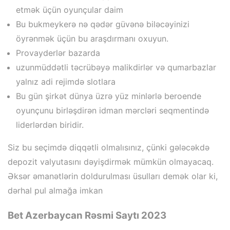
etmək üçün oyunçular daim
Bu bukmeykerə nə qədər güvənə biləcəyinizi
öyrənmək üçün bu araşdırmanı oxuyun.
Provayderlər bazarda
uzunmüddətli təcrübəyə malikdirlər və qumarbazlar
yalnız adi rejimdə slotlara
Bu gün şirkət dünya üzrə yüz minlərlə beroende
oyunçunu birləşdirən idman mərcləri seqmentində
liderlərdən biridir.
Siz bu seçimdə diqqətli olmalısınız, çünki gələcəkdə
depozit valyutasını dəyişdirmək mümkün olmayacaq.
Əksər əmanətlərin doldurulması üsulları demək olar ki,
dərhal pul almağa imkan
Bet Azerbaycan Rəsmi Saytı 2023