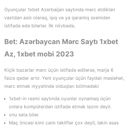
Oyunçular 1xbet Azerbaijan saytında mərc etdikləri
vaxtdan asılı olaraq, işıq və ya qaranlıq sxemdən
istifadə edə bilərlər. İlk növbədə,
Bet: Azərbaycan Mərc Saytı 1xbet
Az, 1xbet mobi 2023
Kiçik bazarlar mərc üçün istifadə edilərsə, marja 6
faizə qədər artır. Yeni oyunçular üçün faydalı məsləhət,
mərc etmək niyyətində olduqları bölmədəki
1xbet-in rəsmi saytında oyunlar oynamaq üçün
onlara kompüterdən istifadə etmək lazım deyil.
onu sata bilər.
Maç öncəsi kimi canlı təkliflər çox deyil, lakin əsas