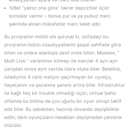
1xBet “yalnız ona görə” təkrar depozitlər üçün
bonuslar vermir – bonus pul və ya pulsuz mərc
şəklində alınan mükafatlar mərc tələb edir.
Bu proqramın mühiti elə qurulub ki, istifadəçi bu
proqramın bütün xüsusiyyətlərini şaquli səhifədə görə
bilsin və onlara asanlıqla daxil onda bilsin. Məsələn, ”
Multi Live ” variantının köməyi ilə mərclər 4 ayrı-ayrı
yarışdan sonra eyni vaxtda idarə oluna bilər. Beləliklə,
istədiyiniz 4 canlı matçını qaçırmayan bir oyunçu,
həyəcanını və qazanma şansını artıra bilər. İnfrastruktur
ilə bağlı heç bir trouble olmadığı üçün, virtual bahis
ofisində bu bölmə də çox uğurlu bir oyun zövqü təklif
edə bilər. Bu səbəbdən, hazırda ünvanda dəyişikliklər
edilir, lakin oyunçuların hesabları dəyişmədən yenisinə
ötürülür.