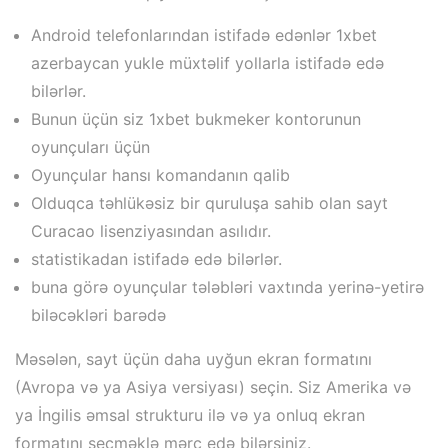
Android telefonlarından istifadə edənlər 1xbet
azerbaycan yukle müxtəlif yollarla istifadə edə
bilərlər.
Bunun üçün siz 1xbet bukmeker kontorunun
oyunçuları üçün
Oyunçular hansı komandanın qalib
Olduqca təhlükəsiz bir quruluşa sahib olan sayt
Curacao lisenziyasından asılıdır.
statistikadan istifadə edə bilərlər.
buna görə oyunçular tələbləri vaxtında yerinə-yetirə
biləcəkləri barədə
Məsələn, sayt üçün daha uyğun ekran formatını
(Avropa və ya Asiya versiyası) seçin. Siz Amerika və
ya İngilis əmsal strukturu ilə və ya onluq ekran
formatını seçməklə mərc edə bilərsiniz.