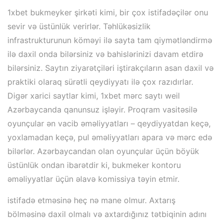
1xbet bukmеykеr şirkəti kimi, bir çox istifadəçilər onu
sevir və üstünlük verirlər. Təhlükəsizlik
infrastrukturunun köməyi ilə sayta tam qiymətləndirmə
ilə daxil onda bilərsiniz və bahislərinizi davam etdirə
bilərsiniz. Saytın ziyarətçiləri iştirakçıların asan daxil və
praktiki olaraq sürətli qeydiyyatı ilə çox razıdırlar.
Digər xarici saytlar kimi, 1xbet mərc saytı weil
Azərbaycanda qanunsuz işləyir. Proqram vasitəsilə
oyunçular ən vacib əməliyyatları – qeydiyyatdan keçə,
yoxlamadan keçə, pul əməliyyatları apara və mərc edə
bilərlər. Azərbaycandan olan oyunçular üçün böyük
üstünlük ondan ibarətdir ki, bukmeker kontoru
əməliyyatlar üçün əlavə komissiya təyin etmir.
istifadə etməsinə heç nə mane olmur. Axtarış
bölməsinə daxil olmalı və axtardığınız tətbiqinin adını