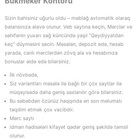
Bukmeker Kontoru
Sizin bahisiniz uğurlu oldu – məbləğ avtomatik olaraq
balansınıza əlavə olunur. Veb saytına keçin, Mərclər və
səhifənin yuxarı sağ küncündə yaşıl “Qeydiyyatdan
keç” düyməsini secin. Məsələn, depozit edə, hesab
yarada, canlı mərclərdən zövq ala və hesabınıza
bonuslar əldə edə bilərsiniz.
İlk növbədə,
Siz variantları məsələ ilə bağlı bir çox saytlar ilə
müqayisədə daha geniş saxlanılır görə bilərsiniz.
Bu səbəbdən özünüz haqqında ən son məlumatı
təqdim etmək çox vacibdir.
Mərc saytı
idman hadisələri kifayət qədər geniş şəkildə təmsil
olunur.