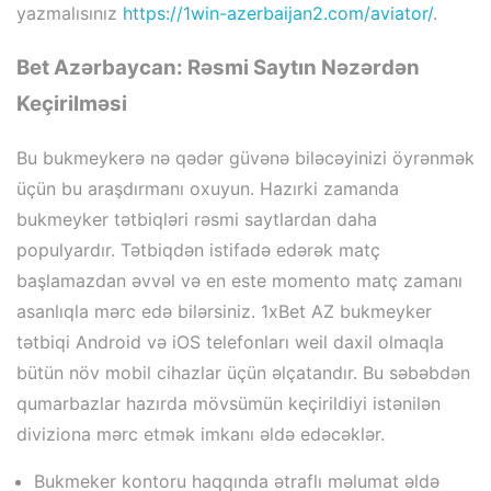
yazmalısınız
https://1win-azerbaijan2.com/aviator/
.
Bet Azərbaycan: Rəsmi Saytın Nəzərdən
Keçirilməsi
Bu bukmeykerə nə qədər güvənə biləcəyinizi öyrənmək
üçün bu araşdırmanı oxuyun. Hazırki zamanda
bukmeyker tətbiqləri rəsmi saytlardan daha
populyardır. Tətbiqdən istifadə edərək matç
başlamazdan əvvəl və en este momento matç zamanı
asanlıqla mərc edə bilərsiniz. 1xBet AZ bukmeyker
tətbiqi Android və iOS telefonları weil daxil olmaqla
bütün növ mobil cihazlar üçün əlçatandır. Bu səbəbdən
qumarbazlar hazırda mövsümün keçirildiyi istənilən
diviziona mərc etmək imkanı əldə edəcəklər.
Bukmeker kontoru haqqında ətraflı məlumat əldə