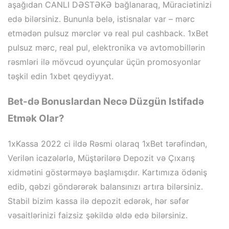
aşağıdan CANLI DƏSTƏKƏ bağlanaraq, Müraciətinizi
edə bilərsiniz. Bununla belə, istisnalar var – mərc
etmədən pulsuz mərclər və real pul cashback. 1xBet
pulsuz mərc, real pul, elektronika və avtomobillərin
rəsmləri ilə mövcud oyunçular üçün promosyonlar
təşkil edin 1xbet qeydiyyat.
Bet-də Bonuslardan Necə Düzgün Istifadə
Etmək Olar?
1xKassa 2022 ci ildə Rəsmi olaraq 1xBet tərəfindən,
Verilən icazələrlə, Müştərilərə Depozit və Çıxarış
xidmətini göstərməyə başlamışdır. Kartımıza ödəniş
edib, qəbzi göndərərək balansınızı artıra bilərsiniz.
Stabil bizim kassa ilə depozit edərək, hər səfər
vəsaitlərinizi faizsiz şəkildə əldə edə bilərsiniz.