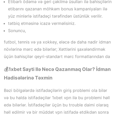
Etibarlı ödəmə və geri çəkilmə üsulları ilə bahisçilərin
etibarını qazanan möhkəm bonus kampaniyaları ilə
yüz minlərlə istifadəçi tərəfindən üstünlük verilir.
tətbiq etməsinə icazə verməlisiniz.
Sonuncu,
futbol, ​​tennis və ya xokkey, eləcə də daha nadir idman
növlərinə mərc edə bilərlər; Xəttlərini şaxələndirmək
üçün bahisçilər qeyri-standart mərc formatlarından da
💰1xbet Sayti Ilə Necə Qazanmaq Olar? İdman
Hadisələrinə Təxmin
Bəzi bölgələrdə istifadəçilərin giriş problemi ola bilər
və bu halda istifadəçilər 1xbet vpn ilə bu problemi həll
edə bilərlər. İstifadəçilər üçün bu trouble daimi olaraq
həll edilmir və bir müddət vpn istifadə etdikdən sonra