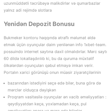
uzunmüddətli təcrübəyə malikdirlər və qumarbazlar
yalnız adi rejimdə slotlara
Yenidən Depozit Bonusu
Bukmeker kontoru haqqında ətraflı məlumat əldə
etmək üçün oyunçular daim yenilənən info 1xbet-team.
possuindo internet saytına daxil olmalıdırlar. Mərc saytı
60 dildə lokallaşdırılıb ki, bu da quruma müxtəlif
ölkələrdən oyunçuları qəbul etməyə imkan verir.
Portalın xarici görünüşü onun müasir ziyarətçilərinin
bazarından istədiyini seçə edə bilər, buna görə də
mərclər olduqca dəyişkən
Proqram vasitəsilə oyunçular ən vacib əməliyyatları :
qeydiyyatdan keçə, yoxlamadan keçə, pul
əməliyyatları apara və mərc edə bilərlər.