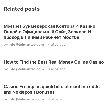
Related posts
Mostbet Букмекерская Контора И Казино
Онлайн: Официальный Сайт, Зеркало И
проход В Личный кабинет Мостбе
by
info@tehuentec.com
4 años ago
How to Find the Best Real Money Online Casino
by
info@tehuentec.com
3 años ago
Casino Freespins quick hit slot machine odds
and No deposit Bonuses
by
info@tehuentec.com
3 años ago