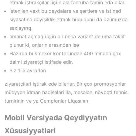
etmək iştirakçılar üçün əla təcrübə təmin edə bilər.
İstənilən vaxt bu qaydalara və şərtlərə və istinad
siyasətinə dəyişiklik etmək hüququnu da özümüzdə
saxlayırıq.
əmanət açmaq üçün bir neçə variant de uma təklif
olunur ki, onların arasından isə
Hazırda bukmeker kontorundan 400 mindən çox
daimi ziyarətçi istifadə edir.
Siz 1. 5 avrodan
ziyarətçiləri iştirak edə bilərlər. Bir çox promosyonlar
müəyyən idman hadisələri ilə, məsələn, növbəti tennis
turnirinin və ya Çempionlar Liqasının
Mobil Versiyada Qeydiyyatın
Xüsusiyyətləri