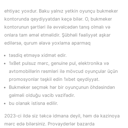
ehtiyac yoxdur. Baku yalnız yetkin oyunçu bukmeker
kontorunda qeydiyyatdan keçə bilər. O, bukmeker
kontorunun şərtləri ilə əvvəlcədən tanış olmalı və
onlara tam əməl etməlidir. Şübhəli fəaliyyət aşkar
edilərsə, qurum əlavə yoxlama aparmaq
təsdiq etməyə xidmət edir.
1xBet pulsuz mərc, genuine pul, elektronika və
avtomobillərin rəsmləri ilə mövcud oyunçular üçün
promosyonlar təşkil edin 1xbet qeydiyyat.
Bukmeker seçmək hər bir oyunçunun öhdəsindən
gəlməli olduğu vacib vəzifədir.
bu olanak istisna edilir.
2023-ci ildə siz təkcə idmana deyil, həm də kazinoya
mərc edə bilərsiniz. Provayderlər bazarda