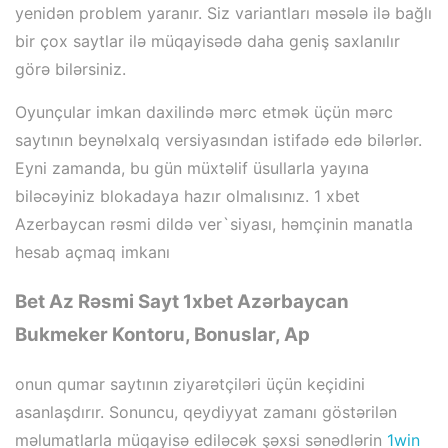
yenidən problem yaranır. Siz variantları məsələ ilə bağlı
bir çox saytlar ilə müqayisədə daha geniş saxlanılır
görə bilərsiniz.
Oyunçular imkan daxilində mərc etmək üçün mərc
saytının beynəlxalq versiyasından istifadə edə bilərlər.
Eyni zamanda, bu gün müxtəlif üsullarla yayına
biləcəyiniz blokadaya hazır olmalısınız. 1 xbet
Azerbaycan rəsmi dildə ver`siyası, həmçinin manatla
hesab açmaq imkanı
Bet Az Rəsmi Sayt 1xbet Azərbaycan
Bukmeker Kontoru, Bonuslar, Ap
onun qumar saytının ziyarətçiləri üçün keçidini
asanlaşdırır. Sonuncu, qeydiyyat zamanı göstərilən
məlumatlarla müqayisə ediləcək şəxsi sənədlərin
1win