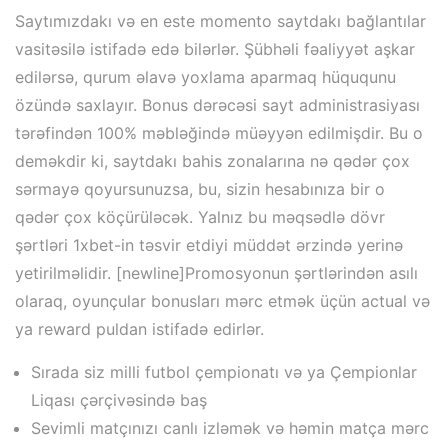
Saytımızdakı və en este momento saytdakı bağlantılar
vasitəsilə istifadə edə bilərlər. Şübhəli fəaliyyət aşkar
edilərsə, qurum əlavə yoxlama aparmaq hüququnu
özündə saxlayır. Bonus dərəcəsi sayt administrasiyası
tərəfindən 100% məbləğində müəyyən edilmişdir. Bu o
deməkdir ki, saytdakı bahis zonalarına nə qədər çox
sərmayə qoyursunuzsa, bu, sizin hesabınıza bir o
qədər çox köçürüləcək. Yalnız bu məqsədlə dövr
şərtləri 1xbet-in təsvir etdiyi müddət ərzində yerinə
yetirilməlidir. [newline]Promosyonun şərtlərindən asılı
olaraq, oyunçular bonusları mərc etmək üçün actual və
ya reward puldan istifadə edirlər.
Sırada siz milli futbol çempionatı və ya Çempionlar
Liqası çərçivəsində baş
Sevimli matçınızı canlı izləmək və həmin matça mərc