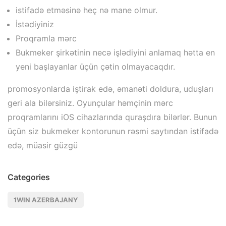
istifadə etməsinə heç nə mane olmur.
İstədiyiniz
Proqramla mərc
Bukmeker şirkətinin necə işlədiyini anlamaq hətta en
yeni başlayanlar üçün çətin olmayacaqdır.
promosyonlarda iştirak edə, əmanəti doldura, uduşları
geri ala bilərsiniz. Oyunçular həmçinin mərc
proqramlarını iOS cihazlarında quraşdıra bilərlər. Bunun
üçün siz bukmeker kontorunun rəsmi saytından istifadə
edə, müasir güzgü
Categories
1WIN AZERBAJANY