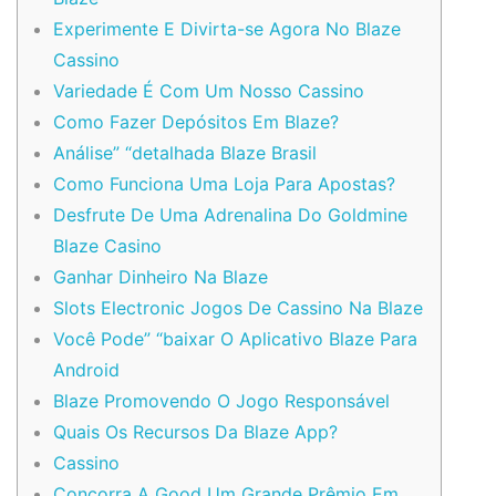
Experimente E Divirta-se Agora No Blaze
Cassino
Variedade É Com Um Nosso Cassino
Como Fazer Depósitos Em Blaze?
Análise” “detalhada Blaze Brasil
Como Funciona Uma Loja Para Apostas?
Desfrute De Uma Adrenalina Do Goldmine
Blaze Casino
Ganhar Dinheiro Na Blaze
Slots Electronic Jogos De Cassino Na Blaze
Você Pode” “baixar O Aplicativo Blaze Para
Android
Blaze Promovendo O Jogo Responsável
Quais Os Recursos Da Blaze App?
Cassino
Concorra A Good Um Grande Prêmio Em