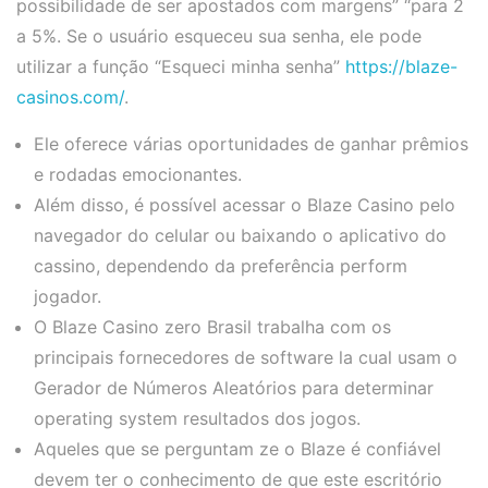
possibilidade de ser apostados com margens” “para 2
a 5%. Se o usuário esqueceu sua senha, ele pode
utilizar a função “Esqueci minha senha”
https://blaze-
casinos.com/
.
Ele oferece várias oportunidades de ganhar prêmios
e rodadas emocionantes.
Além disso, é possível acessar o Blaze Casino pelo
navegador do celular ou baixando o aplicativo do
cassino, dependendo da preferência perform
jogador.
O Blaze Casino zero Brasil trabalha com os
principais fornecedores de software la cual usam o
Gerador de Números Aleatórios para determinar
operating system resultados dos jogos.
Aqueles que se perguntam ze o Blaze é confiável
devem ter o conhecimento de que este escritório