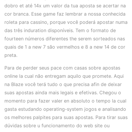
dobro et até 14x um valor da tua aposta se acertar na
cor branca. Esse game faz lembrar a nossa conhecida
roleta para cassino, porque você poderá apostar numa
das três induration disponíveis. Tem o formato de
fourteen números diferentes the serem sorteados nas
quais de 1 a new 7 são vermelhos e 8 a new 14 de cor
preta.
Para de perder seus pace com casas sobre apostas
online la cual não entregam aquilo que promete. Aqui
na Blaze você terá tudo o que precisa afin de deixar
suas apostas ainda mais legais e efetivas. Chegou o
momento para fazer valer en absoluto o tempo la cual
gasta estudando operating-system jogos e analisando
os melhores palpites para suas apostas. Para tirar suas
dúvidas sobre u funcionamento do web site ou