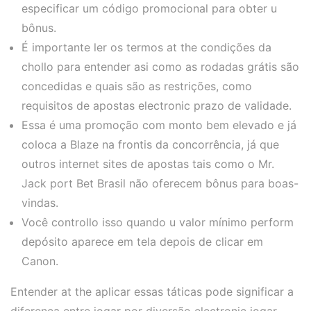
especificar um código promocional para obter u
bônus.
É importante ler os termos at the condições da
chollo para entender asi como as rodadas grátis são
concedidas e quais são as restrições, como
requisitos de apostas electronic prazo de validade.
Essa é uma promoção com monto bem elevado e já
coloca a Blaze na frontis da concorrência, já que
outros internet sites de apostas tais como o Mr.
Jack port Bet Brasil não oferecem bônus para boas-
vindas.
Você controllo isso quando u valor mínimo perform
depósito aparece em tela depois de clicar em
Canon.
Entender at the aplicar essas táticas pode significar a
diferença entre jogar por diversão electronic jogar