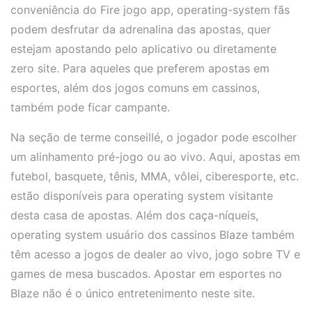
conveniência do Fire jogo app, operating-system fãs
podem desfrutar da adrenalina das apostas, quer
estejam apostando pelo aplicativo ou diretamente
zero site. Para aqueles que preferem apostas em
esportes, além dos jogos comuns em cassinos,
também pode ficar campante.
Na seção de terme conseillé, o jogador pode escolher
um alinhamento pré-jogo ou ao vivo. Aqui, apostas em
futebol, basquete, tênis, MMA, vôlei, ciberesporte, etc.
estão disponíveis para operating system visitante
desta casa de apostas. Além dos caça-níqueis,
operating system usuário dos cassinos Blaze também
têm acesso a jogos de dealer ao vivo, jogo sobre TV e
games de mesa buscados. Apostar em esportes no
Blaze não é o único entretenimento neste site.