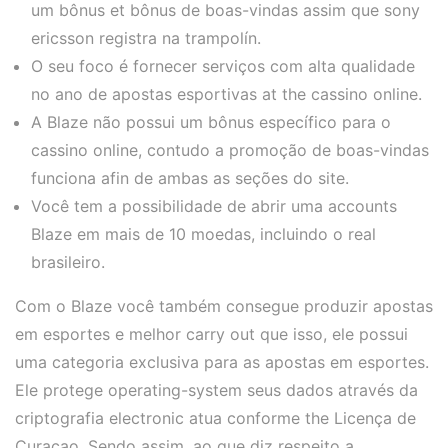
um bônus et bônus de boas-vindas assim que sony
ericsson registra na trampolín.
O seu foco é fornecer serviços com alta qualidade
no ano de apostas esportivas at the cassino online.
A Blaze não possui um bônus específico para o
cassino online, contudo a promoção de boas-vindas
funciona afin de ambas as seções do site.
Você tem a possibilidade de abrir uma accounts
Blaze em mais de 10 moedas, incluindo o real
brasileiro.
Com o Blaze você também consegue produzir apostas
em esportes e melhor carry out que isso, ele possui
uma categoria exclusiva para as apostas em esportes.
Ele protege operating-system seus dados através da
criptografia electronic atua conforme the Licença de
Curaçao. Sendo assim, ao que diz respeito a