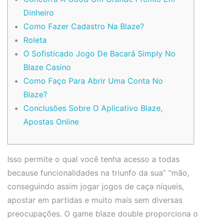
Dinheiro
Como Fazer Cadastro Na Blaze?
Roleta
O Sofisticado Jogo De Bacará Simply No
Blaze Casino
Como Faço Para Abrir Uma Conta No
Blaze?
Conclusões Sobre O Aplicativo Blaze,
Apostas Online
Isso permite o qual você tenha acesso a todas
because funcionalidades na triunfo da sua” “mão,
conseguindo assim jogar jogos de caça níqueis,
apostar em partidas e muito mais sem diversas
preocupações. O game blaze double proporciona o