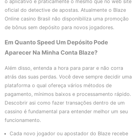
o aplicativo é praticamente o mesmo que no web site
oficial do detective de apostas. Atualmente o Blaze
Online casino Brasil não disponibiliza uma promoção
de bônus sem depósito para novos jogadores.
Em Quanto Speed Um Depósito Pode
Aparecer Na Minha Conta Blaze?
Além disso, entenda a hora para parar e não corra
atrás das suas perdas. Você deve sempre decidir uma
plataforma o qual ofereça vários métodos de
pagamento, mínimos baixos e processamento rápido.
Descobrir asi como fazer transações dentro de um
cassino é fundamental para entender melhor um seu
funcionamento.
Cada novo jogador ou apostador do Blaze recebe