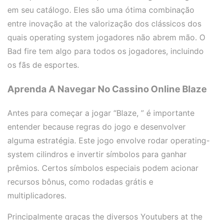
em seu catálogo. Eles são uma ótima combinação
entre inovação at the valorização dos clássicos dos
quais operating system jogadores não abrem mão. O
Bad fire tem algo para todos os jogadores, incluindo
os fãs de esportes.
Aprenda A Navegar No Cassino Online Blaze
Antes para começar a jogar “Blaze, ” é importante
entender because regras do jogo e desenvolver
alguma estratégia. Este jogo envolve rodar operating-
system cilindros e invertir símbolos para ganhar
prêmios. Certos símbolos especiais podem acionar
recursos bônus, como rodadas grátis e
multiplicadores.
Principalmente graças the diversos Youtubers at the