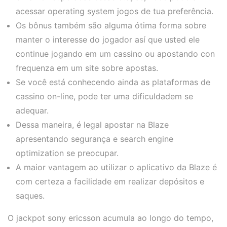
acessar operating system jogos de tua preferência.
Os bônus também são alguma ótima forma sobre
manter o interesse do jogador así que usted ele
continue jogando em um cassino ou apostando con
frequenza em um site sobre apostas.
Se você está conhecendo ainda as plataformas de
cassino on-line, pode ter uma dificuldadem se
adequar.
Dessa maneira, é legal apostar na Blaze
apresentando segurança e search engine
optimization se preocupar.
A maior vantagem ao utilizar o aplicativo da Blaze é
com certeza a facilidade em realizar depósitos e
saques.
O jackpot sony ericsson acumula ao longo do tempo,