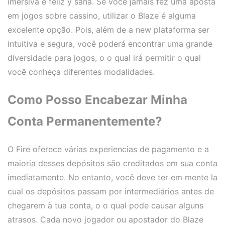
imersiva e feliz y sana. Se você jamais fez uma aposta
em jogos sobre cassino, utilizar o Blaze é alguma
excelente opção. Pois, além de a new plataforma ser
intuitiva e segura, você poderá encontrar uma grande
diversidade para jogos, o o qual irá permitir o qual
você conheça diferentes modalidades.
Como Posso Encabezar Minha
Conta Permanentemente?
O Fire oferece várias experiencias de pagamento e a
maioria desses depósitos são creditados em sua conta
imediatamente. No entanto, você deve ter em mente la
cual os depósitos passam por intermediários antes de
chegarem à tua conta, o o qual pode causar alguns
atrasos. Cada novo jogador ou apostador do Blaze