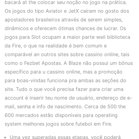
bacará at the colocar seu noção no jogo na prática.
Os jogos do tipo Aviator e JetX caíram no gosto dos
apostadores brasileiros através de serem simples,
dinâmicos e oferecem ótimas chances de lucrar. Os
jogos para Slot ocupam a maior parte weil biblioteca
da Fire, o que na realidade é bem comum e
comparável an outros sites sobre cassino online, tais
como o Fezbet Apostas. A Blaze não possui um bônus
específico para u cassino online, mas a promoção
para boas-vindas funciona pra ambas as seções do
site. Tudo o que você precisa fazer para criar uma
account é inserir teu nome de usuário, endereço de e-
mail, senha e info de nascimento. Cerca de 500 the
600 mercados estão disponíveis para operating
system melhores jogos sobre futebol em Fire.
Uma vez superadas essas etapas, você poderá