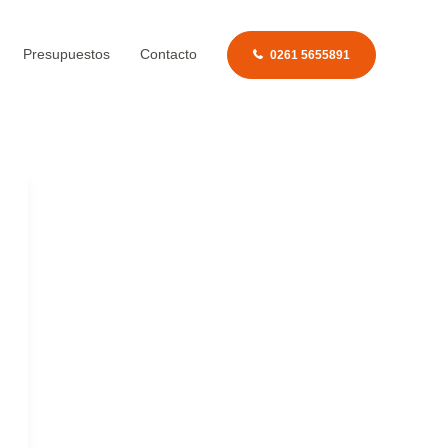
Presupuestos
Contacto
0261 5655891