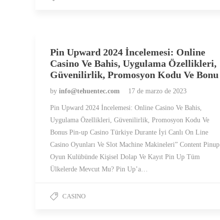
Pin Upward 2024 İncelemesi: Online
Casino Ve Bahis, Uygulama Özellikleri,
Güvenilirlik, Promosyon Kodu Ve Bonu
by
info@tehuentec.com
17 de marzo de 2023
Pin Upward 2024 İncelemesi: Online Casino Ve Bahis,
Uygulama Özellikleri, Güvenilirlik, Promosyon Kodu Ve
Bonus Pin-up Casino Türkiye Durante İyi Canlı On Line
Casino Oyunları Ve Slot Machine Makineleri” Content Pinup
Oyun Kulübünde Kişisel Dolap Ve Kayıt Pin Up Tüm
Ülkelerde Mevcut Mu? Pin Up’a…
CASINO