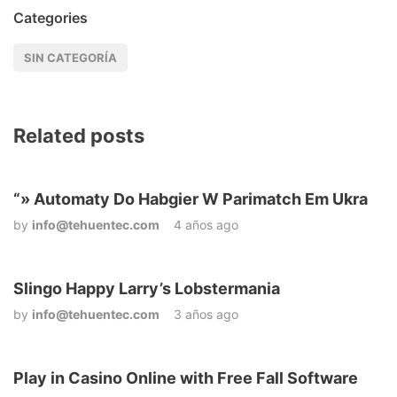
Categories
SIN CATEGORÍA
Related posts
“» Automaty Do Habgier W Parimatch Em Ukra
by
info@tehuentec.com
4 años ago
Slingo Happy Larry’s Lobstermania
by
info@tehuentec.com
3 años ago
Play in Casino Online with Free Fall Software