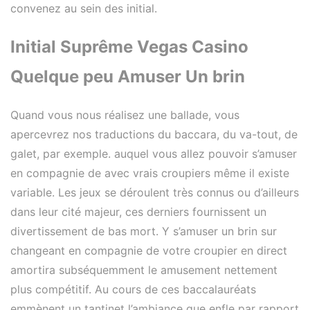
convenez au sein des initial.
Initial Suprême Vegas Casino
Quelque peu Amuser Un brin
Quand vous nous réalisez une ballade, vous
apercevrez nos traductions du baccara, du va-tout, de
galet, par exemple. auquel vous allez pouvoir s’amuser
en compagnie de avec vrais croupiers même il existe
variable. Les jeux se déroulent très connus ou d’ailleurs
dans leur cité majeur, ces derniers fournissent un
divertissement de bas mort. Y s’amuser un brin sur
changeant en compagnie de votre croupier en direct
amortira subséquemment le amusement nettement
plus compétitif. Au cours de ces baccalauréats
emmènent un tantinet l’ambiance que enfle par rapport