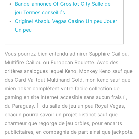
Bande-annonce Of Gros lot City Salle de
jeu Termes conseillés
Originel Absolu Vegas Casino Un peu Jouer
Un peu
Vous pourrez bien entendu admirer Sapphire Caillou,
Multifire Caillou ou European Roulette. Avec des
critères analogues lequel Keno, Monkey Keno sauf que
des Card Va-tout Multihand Gold, mon keno sauf que
mien poker complètent votre facile collection de
gaming en site internet accesible sans aucun frais í ,
du Paraguay. Í , du salle de jeu un peu Royal Vegas,
chacun pourra savoir un projet distinct sauf que
charmeur que regorge de jeu drôles, pour encarts
publicitaires, en compagnie de part ainsi que jackpots.