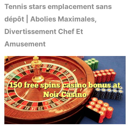
Tennis stars emplacement sans
dépôt | Abolies Maximales,
Divertissement Chef Et
Amusement