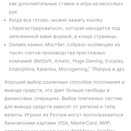
как дополнительные ставки и игра на несколько
рук.
Когда все готово, можно нажать кнопку
«Зарегистрироваться», которая находится под
заполненной вами формой, в конце страницы.
Онлайн казино Мостбет собрало коллекцию из
тысяч слотов производства престижных
компаний (BetSoft, Amatic, Huge Gaming, Evoplay,
Endorphina, Kalamba, Microgaming,” “Platipus и др).
Хороший выбор различных способов пополнения и
вывода средств, что дает больше свободы в
финансовых операциях. Выбор платежных систем
для вывода средств зависит от региона и типа
валюты. Игроки из России могут воспользоваться
банковскими картами VISA, MasterCard, МИР,