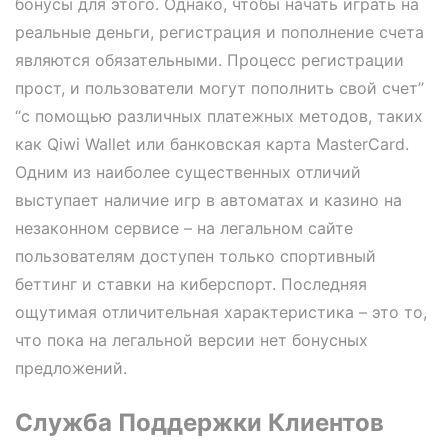
бонусы для этого. Однако, чтобы начать играть на
реальные деньги, регистрация и пополнение счета
являются обязательными. Процесс регистрации
прост, и пользователи могут пополнить свой счет”
“с помощью различных платежных методов, таких
как Qiwi Wallet или банковская карта MasterCard.
Одним из наиболее существенных отличий
выступает наличие игр в автоматах и казино на
незаконном сервисе – на легальном сайте
пользователям доступен только спортивный
беттинг и ставки на киберспорт. Последняя
ощутимая отличительная характеристика – это то,
что пока на легальной версии нет бонусных
предложений.
Служба Поддержки Клиентов