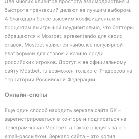
Для многих клиентов простота взаимодействия и
быстрота транзакций делают ее лучшим выбором.
А благодаря более высоким коэффициентам и
процентам выигрышей неудивительно, что бетторы
обращаются к Mostbet. apresentando для своих
ставок. Mostbet является наиболее популярной
платформой для ставок и казино среди
российских игроков. Доступ к ее официальному
сайту Mostbet. ru возможен только с IP-адресов на
территории Российской Федерации.
Онлайн-слоты
Еще один способ находить зеркала сайта БК –
зарегистрироваться в конторе и подписаться на
Телеграм-канал Мостбет, а также следить за его
email-рассылкой. Зеркало сайта – это копия