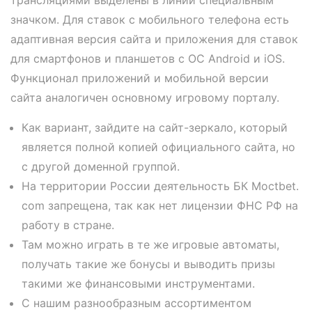
трансляциями выделены в линии специальным
значком. Для ставок с мобильного телефона есть
адаптивная версия сайта и приложения для ставок
для смартфонов и планшетов с ОС Android и iOS.
Функционал приложений и мобильной версии
сайта аналогичен основному игровому порталу.
Как вариант, зайдите на сайт-зеркало, который
является полной копией официального сайта, но
с другой доменной группой.
На территории России деятельность БК Moctbet.
com запрещена, так как нет лицензии ФНС РФ на
работу в стране.
Там можно играть в те же игровые автоматы,
получать такие же бонусы и выводить призы
такими же финансовыми инструментами.
С нашим разнообразным ассортиментом