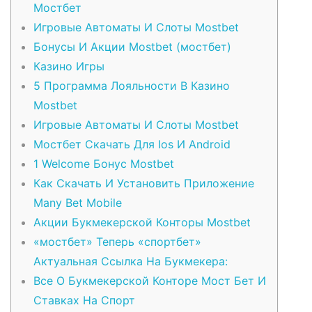
Мостбет
Игровые Автоматы И Слоты Mostbet
Бонусы И Акции Mostbet (мостбет)
Казино Игры
5 Программа Лояльности В Казино
Mostbet
Игровые Автоматы И Слоты Mostbet
Мостбет Скачать Для Ios И Android
1 Welcome Бонус Mostbet
Как Скачать И Установить Приложение
Many Bet Mobile
Акции Букмекерской Конторы Mostbet
«мостбет» Теперь «спортбет»
Актуальная Ссылка На Букмекера:
Все О Букмекерской Конторе Мост Бет И
Ставках На Спорт