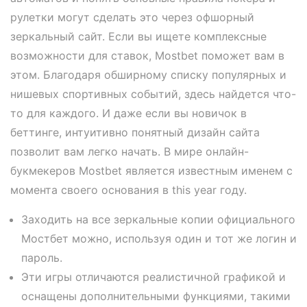
рулетки могут сделать это через офшорный
зеркальный сайт. Если вы ищете комплексные
возможности для ставок, Mostbet поможет вам в
этом. Благодаря обширному списку популярных и
нишевых спортивных событий, здесь найдется что-
то для каждого. И даже если вы новичок в
беттинге, интуитивно понятный дизайн сайта
позволит вам легко начать. В мире онлайн-
букмекеров Mostbet является известным именем с
момента своего основания в this year году.
Заходить на все зеркальные копии официального
Мостбет можно, используя один и тот же логин и
пароль.
Эти игры отличаются реалистичной графикой и
оснащены дополнительными функциями, такими