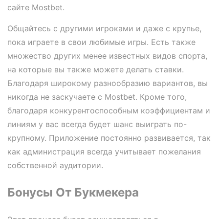
сайте Mostbet.
Общайтесь с другими игроками и даже с крупье,
пока играете в свои любимые игры. Есть также
множество других менее известных видов спорта,
на которые вы также можете делать ставки.
Благодаря широкому разнообразию вариантов, вы
никогда не заскучаете с Mostbet. Кроме того,
благодаря конкурентоспособным коэффициентам и
линиям у вас всегда будет шанс выиграть по-
крупному. Приложение постоянно развивается, так
как администрация всегда учитывает пожелания
собственной аудитории.
Бонусы От Букмекера