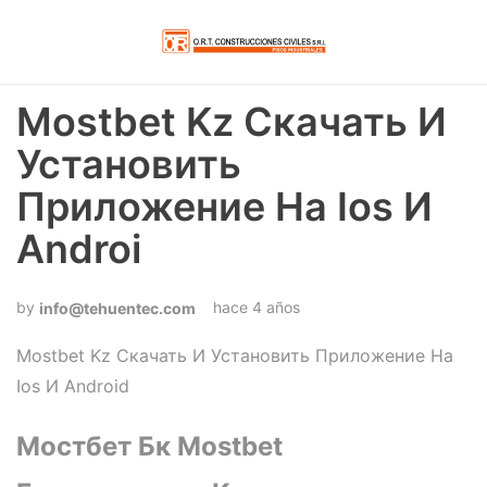
Mostbet Kz Скачать И
Установить
Приложение На Ios И
Androi
hace 4 años
info@tehuentec.com
Mostbet Kz Скачать И Установить Приложение На
Ios И Android
Мостбет Бк Mostbet