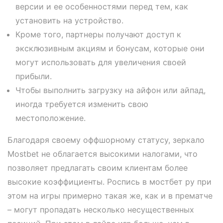
версии и ее особенностями перед тем, как
установить на устройство.
Кроме того, партнеры получают доступ к
эксклюзивным акциям и бонусам, которые они
могут использовать для увеличения своей
прибыли.
Чтобы выполнить загрузку на айфон или айпад,
иногда требуется изменить свою
местоположение.
Благодаря своему оффшорному статусу, зеркало
Mostbet не облагается высокими налогами, что
позволяет предлагать своим клиентам более
высокие коэффициенты. Роспись в мостбет ру при
этом на игры примерно такая же, как и в прематче
– могут пропадать несколько несущественных