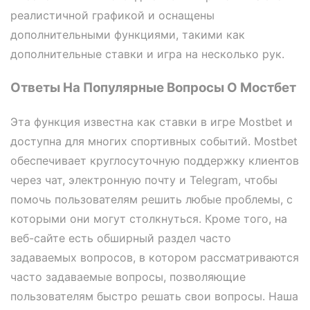
реалистичной графикой и оснащены
дополнительными функциями, такими как
дополнительные ставки и игра на несколько рук.
Ответы На Популярные Вопросы О Мостбет
Эта функция известна как ставки в игре Mostbet и
доступна для многих спортивных событий. Mostbet
обеспечивает круглосуточную поддержку клиентов
через чат, электронную почту и Telegram, чтобы
помочь пользователям решить любые проблемы, с
которыми они могут столкнуться. Кроме того, на
веб-сайте есть обширный раздел часто
задаваемых вопросов, в котором рассматриваются
часто задаваемые вопросы, позволяющие
пользователям быстро решать свои вопросы. Наша