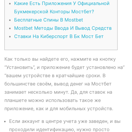
Какие Есть Приложения У Официальной
Букмекерской Конторы Мостбет?
Бесплатные Спины В Mostbet
Mostbet Методы Ввода И Вывод Средств
Ставки На Киберспорт В Бк Мост Бет
Как только вы найдете его, нажмите на кнопку
“Установить”, и приложение будет установлено на”
“вашем устройстве в кратчайшие сроки. В
большинстве своём, вывод денег на Мостбет
занимает несколько минут. Да, для ставок на
планшете можно использовать такое же
приложение, как и для мобильных устройств.
Если аккаунт в центре учета уже заведен, и вы
проходили идентификацию, нужно просто