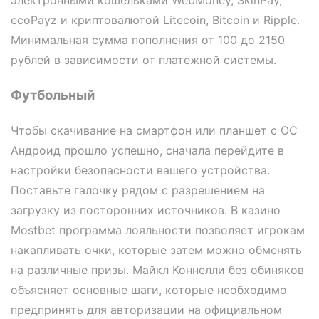
электронными кошельками WebMoney, SkinPay,
ecoPayz и криптовалютой Litecoin, Bitcoin и Ripple.
Минимальная сумма пополнения от 100 до 2150
рублей в зависимости от платежной системы.
Футбольный
Чтобы скачивание на смартфон или планшет с ОС
Андроид прошло успешно, сначала перейдите в
настройки безопасности вашего устройства.
Поставьте галочку рядом с разрешением на
загрузку из посторонних источников. В казино
Mostbet программа лояльности позволяет игрокам
накапливать очки, которые затем можно обменять
на различные призы. Майкл Коннелли без обиняков
объясняет основные шаги, которые необходимо
предпринять для авторизации на официальном