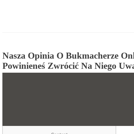
Nasza Opinia O Bukmacherze Onli
Powinieneś Zwrócić Na Niego Uw
by
info@tehuentec.com
6 de mayo de 2023
Nasza Opinia O Bukmacherze Online Bet-at-home Polska Dlaczego 
Bet At Home Kasyno Recenzja I Opinia Eksper