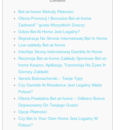
Content
Bet-at-home Metody Płatności
Oferta Promocji I Bonusów Bet-at-home
Zadowoli” “gusta Wszystkich Graczy
Gdzie Bet At Home Jest Legalny?
Rejestracja Na Stronie Internetowej Bet In Home
Live-zakłady Bet-at-home
Interfejs Strony Internetowej Gamble At Home
Recenzja Bet-at-home Zakłady Sportowe Bet-at-
home Kasyno, Aplikacja, Transmisja Na Żywo ᐉ
Górnicy Zakładó
Serwis Bukmacherski – Twoje Typy
Czy Gamble At Residence Jest Legalny Watts
Polsce?
Oferta Powitalna Bet-at-home – Odbierz Bonus
Dopasowany Do Twojego Gustu!
Opcje Płatności
Czy Bet In Your Own Home Jest Legalny W
Polsce?