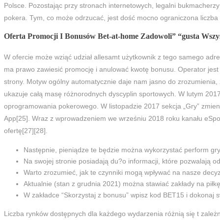
Polsce. Pozostając przy stronach internetowych, legalni bukmacher
pokera. Tym, co może odrzucać, jest dość mocno ograniczona liczba p
Oferta Promocji I Bonusów Bet-at-home Zadowoli” “gusta Wszy
W ofercie może wziąć udział allesamt użytkownik z tego samego adre
ma prawo zawiesić promocję i anulować kwotę bonusu. Operator jest w
strony. Motyw ogólny automatycznie daje nam jasno do zrozumienia, 
ukazuje całą masę różnorodnych dyscyplin sportowych. W lutym 2017
oprogramowania pokerowego. W listopadzie 2017 sekcja „Gry” zmieni
App[25]. Wraz z wprowadzeniem we wrześniu 2018 roku kanału eSpor
ofertę[27][28].
Następnie, pieniądze te będzie można wykorzystać perform gry 
Na swojej stronie posiadają du?o informacji, które pozwalają od
Warto zrozumieć, jak te czynniki mogą wpływać na nasze decyzj
Aktualnie (stan z grudnia 2021) można stawiać zakłady na piłkę
W zakładce “Skorzystaj z bonusu” wpisz kod BET15 i dokonaj sw
Liczba rynków dostępnych dla każdego wydarzenia różnią się t zależ