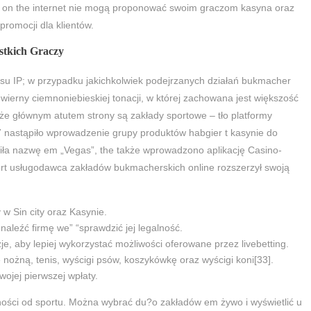
zy on the internet nie mogą proponować swoim graczom kasyna oraz
romocji dla klientów.
stkich Graczy
su IP; w przypadku jakichkolwiek podejrzanych działań bukmacher
ierny ciemnoniebieskiej tonacji, w której zachowana jest większość
że głównym atutem strony są zakłady sportowe – tło platformy
 nastąpiło wprowadzenie grupy produktów habgier t kasynie do
ła nazwę em „Vegas”, the także wprowadzono aplikację Casino-
t usługodawca zakładów bukmacherskich online rozszerzył swoją
w Sin city oraz Kasynie.
naleźć firmę we” “sprawdzić jej legalność.
e, aby lepiej wykorzystać możliwości oferowane przez livebetting.
 nożną, tenis, wyścigi psów, koszykówkę oraz wyścigi koni[33].
ojej pierwszej wpłaty.
ności od sportu. Można wybrać du?o zakładów em żywo i wyświetlić u