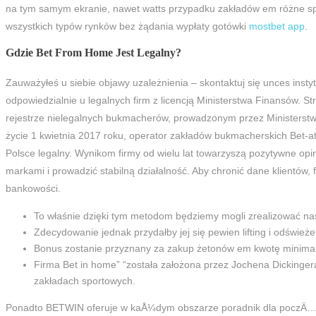
na tym samym ekranie, nawet watts przypadku zakładów em różne sp
wszystkich typów rynków bez żądania wypłaty gotówki
mostbet app
.
Gdzie Bet From Home Jest Legalny?
Zauważyłeś u siebie objawy uzależnienia – skontaktuj się unces inst
odpowiedzialnie u legalnych firm z licencją Ministerstwa Finansów. S
rejestrze nielegalnych bukmacherów, prowadzonym przez Ministerst
życie 1 kwietnia 2017 roku, operator zakładów bukmacherskich Bet-at
Polsce legalny. Wynikom firmy od wielu lat towarzyszą pozytywne opin
markami i prowadzić stabilną działalność. Aby chronić dane klientów,
bankowości.
To właśnie dzięki tym metodom będziemy mogli zrealizować nas
Zdecydowanie jednak przydałby jej się pewien lifting i odświe
Bonus zostanie przyznany za zakup żetonów em kwotę minima
Firma Bet in home” “została założona przez Jochena Dickinger
zakładach sportowych.
Ponadto BETWIN oferuje w kaÅ¼dym obszarze poradnik dla poczÄ…tk