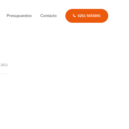
Presupuestos
Contacto
0261 5655891
ORÍA