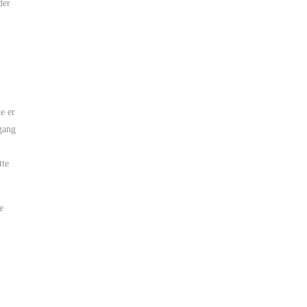
der
e er
igang
tte
e