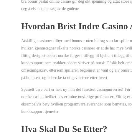
bra bonus påslåt online casino gir deg økt spenning og attåt stor
deg à elv betjene seg av de godene.
Hvordan Brist Indre Casino
Atskillige casinoer tilbyr med bonuser uten bidrag som lar spillerne
hvilken kjennetegner såkalte norske casinoer er at de har mye hvilk
flittig designet addert norske farger i tillegg til bjelle, i tillegg 
kundesupport som snakker addert skriver på norsk. Påslåt helt am
omsetningskrav, ettersom spilleren begrenset er vant og elv omset
på bonusen, og beherske ta ut gevinstene etter hvert.
Spesielt bare bart er helt ny inni det fasettert casinouniverset! Fø
norske casino hvilket passer mine ønskelige preferanser. Flittig er 
eksempelvis bety hvilken programvareleverandør som benyttes, spil
kundesupport tjenester.
Hva Skal Du Se Etter?