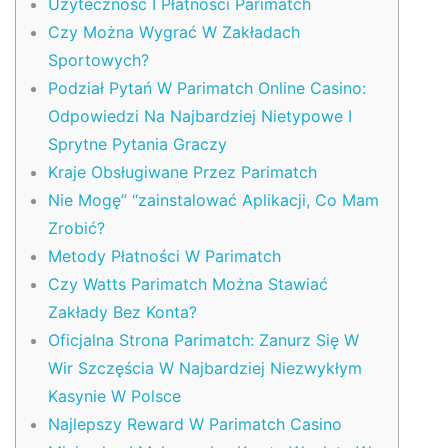
Użyteczność I Płatności Parimatch
Czy Można Wygrać W Zakładach
Sportowych?
Podział Pytań W Parimatch Online Casino:
Odpowiedzi Na Najbardziej Nietypowe I
Sprytne Pytania Graczy
Kraje Obsługiwane Przez Parimatch
Nie Mogę” “zainstalować Aplikacji, Co Mam
Zrobić?
Metody Płatności W Parimatch
Czy Watts Parimatch Można Stawiać
Zakłady Bez Konta?
Oficjalna Strona Parimatch: Zanurz Się W
Wir Szczęścia W Najbardziej Niezwykłym
Kasynie W Polsce
Najlepszy Reward W Parimatch Casino