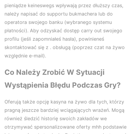
pieniądze keineswegs wpływają przez dłuższy czas,
należy napisać do supportu bukmachera lub do
operatora swojego banku (wybranego systemu
płatności). Aby odzyskać dostęp carry out swojego
profilu (jeśli zapomniałeś hasła), powinieneś
skontaktować się z . obsługą (poprzez czat na żywo
względnie e-mail).
Co Należy Zrobić W Sytuacji
Wystąpienia Błędu Podczas Gry?
Oferują także opcję kasyna na żywo dla tych, którzy
pragną jeszcze bardziej wciągających wrażeń. Mogą
również śledzić historię swoich zakładów we
otrzymywać spersonalizowane oferty mhh podstawie