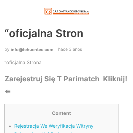
“oficjalna Stron
hace 3 años
info@tehuentec.com
“oficjalna Strona
Zarejestruj Się T Parimatch ️ Kliknij!
⬅️
Content
Rejestracja We Weryfikacja Witryny