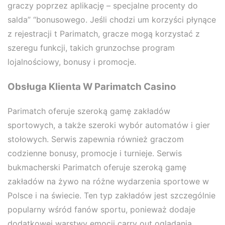
graczy poprzez aplikację – specjalne procenty do
salda” “bonusowego. Jeśli chodzi um korzyści płynące
z rejestracji t Parimatch, gracze mogą korzystać z
szeregu funkcji, takich grunzochse program
lojalnościowy, bonusy i promocje.
Obsługa Klienta W Parimatch Casino
Parimatch oferuje szeroką gamę zakładów
sportowych, a także szeroki wybór automatów i gier
stołowych. Serwis zapewnia również graczom
codzienne bonusy, promocje i turnieje. Serwis
bukmacherski Parimatch oferuje szeroką gamę
zakładów na żywo na różne wydarzenia sportowe w
Polsce i na świecie. Ten typ zakładów jest szczególnie
popularny wśród fanów sportu, ponieważ dodaje
dodatkowej warstwy emocji carry out oglądania