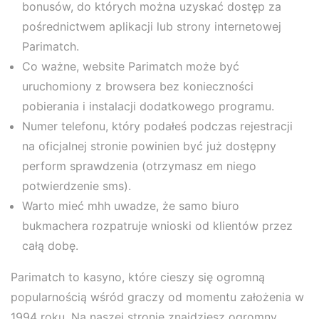
bonusów, do których można uzyskać dostęp za
pośrednictwem aplikacji lub strony internetowej
Parimatch.
Co ważne, website Parimatch może być
uruchomiony z browsera bez konieczności
pobierania i instalacji dodatkowego programu.
Numer telefonu, który podałeś podczas rejestracji
na oficjalnej stronie powinien być już dostępny
perform sprawdzenia (otrzymasz em niego
potwierdzenie sms).
Warto mieć mhh uwadze, że samo biuro
bukmachera rozpatruje wnioski od klientów przez
całą dobę.
Parimatch to kasyno, które cieszy się ogromną
popularnością wśród graczy od momentu założenia w
1994 roku. Na naszej stronie znajdziesz ogromny