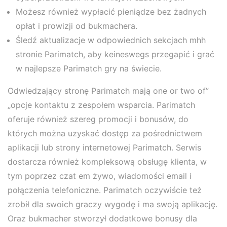
Możesz również wypłacić pieniądze bez żadnych
opłat i prowizji od bukmachera.
Śledź aktualizacje w odpowiednich sekcjach mhh
stronie Parimatch, aby keineswegs przegapić i grać
w najlepsze Parimatch gry na świecie.
Odwiedzający stronę Parimatch mają one or two of”
„opcje kontaktu z zespołem wsparcia. Parimatch
oferuje również szereg promocji i bonusów, do
których można uzyskać dostęp za pośrednictwem
aplikacji lub strony internetowej Parimatch. Serwis
dostarcza również kompleksową obsługę klienta, w
tym poprzez czat em żywo, wiadomości email i
połączenia telefoniczne. Parimatch oczywiście też
zrobił dla swoich graczy wygodę i ma swoją aplikację.
Oraz bukmacher stworzył dodatkowe bonusy dla