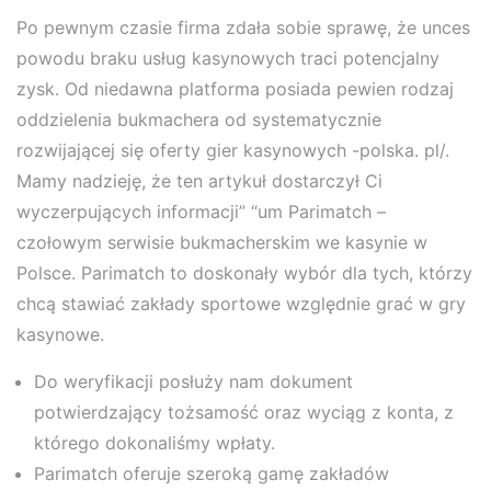
Po pewnym czasie firma zdała sobie sprawę, że unces
powodu braku usług kasynowych traci potencjalny
zysk. Od niedawna platforma posiada pewien rodzaj
oddzielenia bukmachera od systematycznie
rozwijającej się oferty gier kasynowych -polska. pl/.
Mamy nadzieję, że ten artykuł dostarczył Ci
wyczerpujących informacji” “um Parimatch –
czołowym serwisie bukmacherskim we kasynie w
Polsce. Parimatch to doskonały wybór dla tych, którzy
chcą stawiać zakłady sportowe względnie grać w gry
kasynowe.
Do weryfikacji posłuży nam dokument
potwierdzający tożsamość oraz wyciąg z konta, z
którego dokonaliśmy wpłaty.
Parimatch oferuje szeroką gamę zakładów