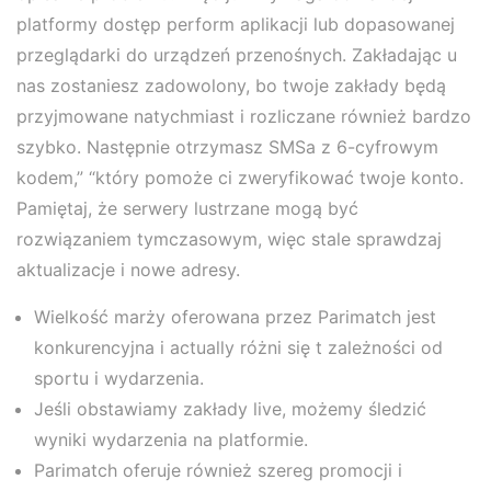
platformy dostęp perform aplikacji lub dopasowanej
przeglądarki do urządzeń przenośnych. Zakładając u
nas zostaniesz zadowolony, bo twoje zakłady będą
przyjmowane natychmiast i rozliczane również bardzo
szybko. Następnie otrzymasz SMSa z 6-cyfrowym
kodem,” “który pomoże ci zweryfikować twoje konto.
Pamiętaj, że serwery lustrzane mogą być
rozwiązaniem tymczasowym, więc stale sprawdzaj
aktualizacje i nowe adresy.
Wielkość marży oferowana przez Parimatch jest
konkurencyjna i actually różni się t zależności od
sportu i wydarzenia.
Jeśli obstawiamy zakłady live, możemy śledzić
wyniki wydarzenia na platformie.
Parimatch oferuje również szereg promocji i