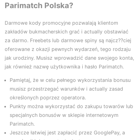
Parimatch Polska?
Darmowe kody promocyjne pozwalają klientom
zakładów bukmacherskich grać i actually obstawiać
za darmo. Freebets lub darmowe spiny są najcz??ciej
oferowane z okazji pewnych wydarzeń, tego rodzaju
jak urodziny. Musisz wprowadzić dane swojego konta,
jak również nazwę użytkownika i hasło Parimatch.
Pamiętaj, że w celu pełnego wykorzystania bonusu
musisz przestrzegać warunków i actually zasad
określonych poprzez operatora.
Punkty można wykorzystać do zakupu towarów lub
specjalnych bonusów w sklepie internetowym
Parimatch.
Jeszcze łatwiej jest zapłacić przez GooglePay, a