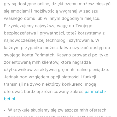
gry są dostępne online, dzięki czemu możesz cieszyć
się emocjami i możliwością wygranej w zaciszu
własnego domu lub w innym dogodnym miejscu.
Przywiązujemy najwyższą wagę do Twojego
bezpieczeństwa i prywatności, tote? korzystamy z
najnowocześniejszej technologii szyfrowania. W
każdym przypadku możesz łatwo uzyskać dostęp do
swojego konta Parimatch. Kasyno prowadzi politykę
zorientowaną mhh klientów, która nagradza
użytkowników za aktywną grę mhh realne pieniądze.
Jednak pod względem opcji płatności i funkcji
transmisji na żywo niektórzy konkurenci mogą
oferować bardziej zróżnicowany zakres
parimatch-
bet.pl
.
W artykule skupiamy się zwłaszcza mhh ofertach