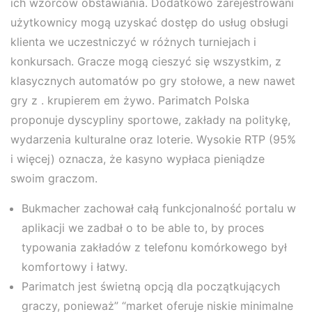
ich wzorców obstawiania. Dodatkowo zarejestrowani
użytkownicy mogą uzyskać dostęp do usług obsługi
klienta we uczestniczyć w różnych turniejach i
konkursach. Gracze mogą cieszyć się wszystkim, z
klasycznych automatów po gry stołowe, a new nawet
gry z . krupierem em żywo. Parimatch Polska
proponuje dyscypliny sportowe, zakłady na politykę,
wydarzenia kulturalne oraz loterie. Wysokie RTP (95%
i więcej) oznacza, że kasyno wypłaca pieniądze
swoim graczom.
Bukmacher zachował całą funkcjonalność portalu w
aplikacji we zadbał o to be able to, by proces
typowania zakładów z telefonu komórkowego był
komfortowy i łatwy.
Parimatch jest świetną opcją dla początkujących
graczy, ponieważ” “market oferuje niskie minimalne