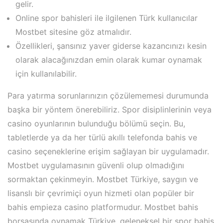
gelir.
Online spor bahisleri ile ilgilenen Türk kullanıcılar
Mostbet sitesine göz atmalıdır.
Özellikleri, şansınız yaver giderse kazancınızı kesin
olarak alacağınızdan emin olarak kumar oynamak
için kullanılabilir.
Para yatırma sorunlarınızın çözülememesi durumunda
başka bir yöntem önerebiliriz. Spor disiplinlerinin veya
casino oyunlarının bulunduğu bölümü seçin. Bu,
tabletlerde ya da her türlü akıllı telefonda bahis ve
casino seçeneklerine erişim sağlayan bir uygulamadır.
Mostbet uygulamasının güvenli olup olmadığını
sormaktan çekinmeyin. Mostbet Türkiye, saygın ve
lisanslı bir çevrimiçi oyun hizmeti olan popüler bir
bahis empieza casino platformudur. Mostbet bahis
borsasında oynamak Türkiye, geleneksel bir spor bahis