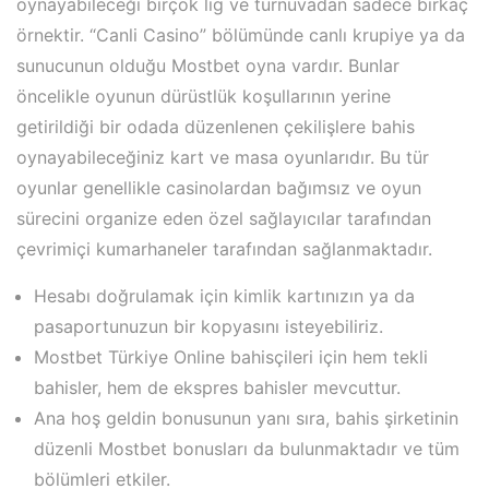
oynayabileceği birçok lig ve turnuvadan sadece birkaç
örnektir. “Canli Casino” bölümünde canlı krupiye ya da
sunucunun olduğu Mostbet oyna vardır. Bunlar
öncelikle oyunun dürüstlük koşullarının yerine
getirildiği bir odada düzenlenen çekilişlere bahis
oynayabileceğiniz kart ve masa oyunlarıdır. Bu tür
oyunlar genellikle casinolardan bağımsız ve oyun
sürecini organize eden özel sağlayıcılar tarafından
çevrimiçi kumarhaneler tarafından sağlanmaktadır.
Hesabı doğrulamak için kimlik kartınızın ya da
pasaportunuzun bir kopyasını isteyebiliriz.
Mostbet Türkiye Online bahisçileri için hem tekli
bahisler, hem de ekspres bahisler mevcuttur.
Ana hoş geldin bonusunun yanı sıra, bahis şirketinin
düzenli Mostbet bonusları da bulunmaktadır ve tüm
bölümleri etkiler.