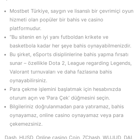
Mostbet Türkiye, saygın ve lisanslı bir çevrimiçi oyun
hizmeti olan popüler bir bahis ve casino
platformudur.
“Bu sitenin en iyi yanı futboldan krikete ve
basketbola kadar her şeye bahis oynayabilmenizdir.
Bu şirket, eSports disiplinlerine bahis yapma fırsatı
sunar – özellikle Dota 2, League regarding Legends,
Valorant turnuvaları ve daha fazlasına bahis
oynayabilirsiniz.
Para çekme işlemini başlatmak için hesabınızda
oturum açın ve ‘Para Çek’ düğmesini seçin.
Bilgileriniz doğrulanmadan para yatıramaz, bahis
oynayamaz, online casino oynayamaz veya para
çekemezsiniz.
Dash, HUSD, Online casino Coin, ZChash, WUJUD, DAI,