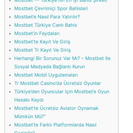
Mostbet — Türkiye’nin En İyi Bahis Şirketi
Mostbet Çevrimiçi Spor Bahisleri
Mostbet’e Nasıl Para Yatırılır?
Mostbet Türkiye Canlı Bahis
Mostbet’in Faydaları
Mostbet’te Kayıt Ve Giriş
Mostbet Tr Kayıt Ve Giriş
Herhangi Bir Sorunuz Var Mı? – Mostbet Ile
Sosyal Medyada Bağlantı Kurun
Mostbet Mobil Uygulamaları
Tr Mostbet Casino’da Ücretsiz Oyunlar
Türkiye’den Oyuncular Için Mostbet’e Oyun
Hesabı Kaydı
Mostbet’te Ücretsiz Aviator Oynamak
Mümkün Mü?”
Mostbet’te Farklı Platformlarda Nasıl