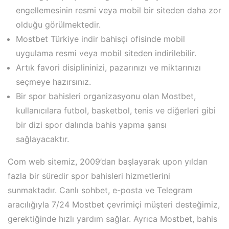
engellemesinin resmi veya mobil bir siteden daha zor
olduğu görülmektedir.
Mostbet Türkiye indir bahisçi ofisinde mobil
uygulama resmi veya mobil siteden indirilebilir.
Artık favori disiplininizi, pazarınızı ve miktarınızı
seçmeye hazırsınız.
Bir spor bahisleri organizasyonu olan Mostbet,
kullanıcılara futbol, basketbol, tenis ve diğerleri gibi
bir dizi spor dalında bahis yapma şansı
sağlayacaktır.
Com web sitemiz, 2009’dan başlayarak upon yıldan
fazla bir süredir spor bahisleri hizmetlerini
sunmaktadır. Canlı sohbet, e-posta ve Telegram
aracılığıyla 7/24 Mostbet çevrimiçi müşteri desteğimiz,
gerektiğinde hızlı yardım sağlar. Ayrıca Mostbet, bahis