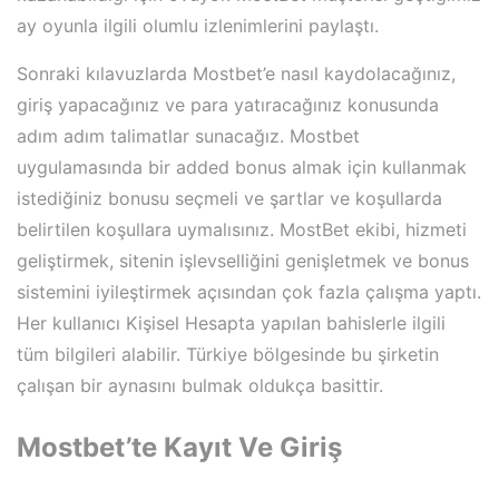
ay oyunla ilgili olumlu izlenimlerini paylaştı.
Sonraki kılavuzlarda Mostbet’e nasıl kaydolacağınız,
giriş yapacağınız ve para yatıracağınız konusunda
adım adım talimatlar sunacağız. Mostbet
uygulamasında bir added bonus almak için kullanmak
istediğiniz bonusu seçmeli ve şartlar ve koşullarda
belirtilen koşullara uymalısınız. MostBet ekibi, hizmeti
geliştirmek, sitenin işlevselliğini genişletmek ve bonus
sistemini iyileştirmek açısından çok fazla çalışma yaptı.
Her kullanıcı Kişisel Hesapta yapılan bahislerle ilgili
tüm bilgileri alabilir. Türkiye bölgesinde bu şirketin
çalışan bir aynasını bulmak oldukça basittir.
Mostbet’te Kayıt Ve Giriş