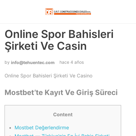
Online Spor Bahisleri
Şirketi Ve Casin
hace 4 años
info@tehuentec.com
Online Spor Bahisleri Şirketi Ve Casino
Mostbet’te Kayıt Ve Giriş Süreci
Content
Mostbet Değerlendirme