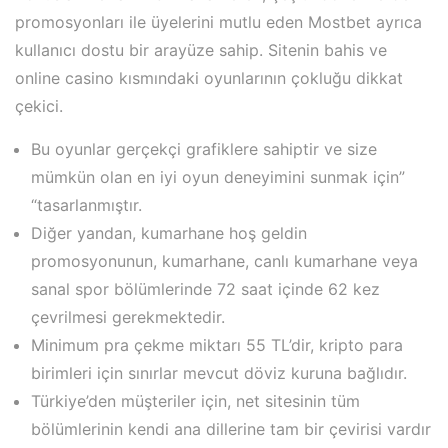
promosyonları ile üyelerini mutlu eden Mostbet ayrıca
kullanıcı dostu bir arayüze sahip. Sitenin bahis ve
online casino kısmındaki oyunlarının çokluğu dikkat
çekici.
Bu oyunlar gerçekçi grafiklere sahiptir ve size
mümkün olan en iyi oyun deneyimini sunmak için”
“tasarlanmıştır.
Diğer yandan, kumarhane hoş geldin
promosyonunun, kumarhane, canlı kumarhane veya
sanal spor bölümlerinde 72 saat içinde 62 kez
çevrilmesi gerekmektedir.
Minimum pra çekme miktarı 55 TL’dir, kripto para
birimleri için sınırlar mevcut döviz kuruna bağlıdır.
Türkiye’den müşteriler için, net sitesinin tüm
bölümlerinin kendi ana dillerine tam bir çevirisi vardır