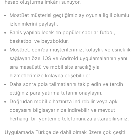
hesap oluşturma imkânı sunuyor.
MostBet müşterisi geçtiğimiz ay oyunla ilgili olumlu
izlenimlerini paylaştı.
Bahis yapılabilecek en popüler sporlar futbol, ​​
basketbol ve beyzboldur.
Mostbet. com’da müşterilerimiz, kolaylık ve esneklik
sağlayan özel iOS ve Android uygulamalarının yanı
sıra masaüstü ve mobil site aracılığıyla
hizmetlerimize kolayca erişebilirler.
Daha sonra pola talimatlarını takip edin ve tercih
ettiğiniz para yatırma tutarını onaylayın.
Doğrudan mobil cihazınıza indirebilir veya apk
dosyasını bilgisayarınıza indirebilir ve mevcut
herhangi bir yöntemle telefonunuza aktarabilirsiniz.
Uygulamada Türkçe de dahil olmak üzere çok çeşitli