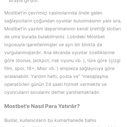
sırayla giriyor.
Mostbet’in çevrimiçi casinolarında önde gelen
sağlayıcıların çoğundan oyunlar bulunmasının yanı sıra,
Mostbet’in yazılım departmanının kendi ürettiği slotları
de uma burada bulabilirsiniz. Lobideki Mostbet
logosuyla işaretlenmişler ve ayrı bir blokta da
vurgulanmışlardır. Ana ekranda oyunlar özelliklerine
göre (bonus, jackpot, risk oyunu vb. ), türe göre (çizgi
film, spor, 18+, Mısır vb. ) empieza sağlayıcıya göre
sıralanabilir. Yardım hattı, posta ve” “mesajlaşma
operatörleri günün 24 saati hizmet vermekte ve
oyuncuların sorularını derhal yanıtlamaktadır.
Mostbet’e Nasıl Para Yatırılır?
Bunlar, kullanıcıların bu kumarhanede bahis