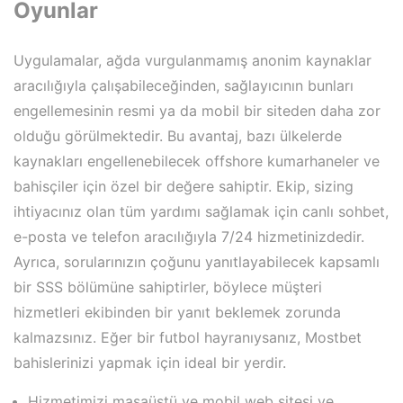
Oyunlar
Uygulamalar, ağda vurgulanmamış anonim kaynaklar
aracılığıyla çalışabileceğinden, sağlayıcının bunları
engellemesinin resmi ya da mobil bir siteden daha zor
olduğu görülmektedir. Bu avantaj, bazı ülkelerde
kaynakları engellenebilecek offshore kumarhaneler ve
bahisçiler için özel bir değere sahiptir. Ekip, sizing
ihtiyacınız olan tüm yardımı sağlamak için canlı sohbet,
e-posta ve telefon aracılığıyla 7/24 hizmetinizdedir.
Ayrıca, sorularınızın çoğunu yanıtlayabilecek kapsamlı
bir SSS bölümüne sahiptirler, böylece müşteri
hizmetleri ekibinden bir yanıt beklemek zorunda
kalmazsınız. Eğer bir futbol hayranıysanız, Mostbet
bahislerinizi yapmak için ideal bir yerdir.
Hizmetimizi masaüstü ve mobil web sitesi ve