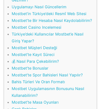
Gezinilir?
Uygulamayı Nasıl Güncellerim
Mostbet’in Türkiye’deki Resmî Web Sitesi
Mostbet’te Bir Hesaba Nasıl Kaydolabilirim?
Mostbet Casino Incelemesi
Türkiye’deki Kullanıcılar Mostbet’e Nasıl
Giriş Yapar?
Mostbet Müşteri Desteği
Mostbet’te Kayıt Süreci
💰 Nasıl Para Çekebilirim?
Mostbet’te Bonuslar
Mostbet’te Spor Bahisleri Nasıl Yapılır?
Bahis Türleri Ve Oran Formatı
Mostbet Uygulamasının Bonusunu Nasıl
Kullanabilirim?
Mostbet’te Masa Oyunları