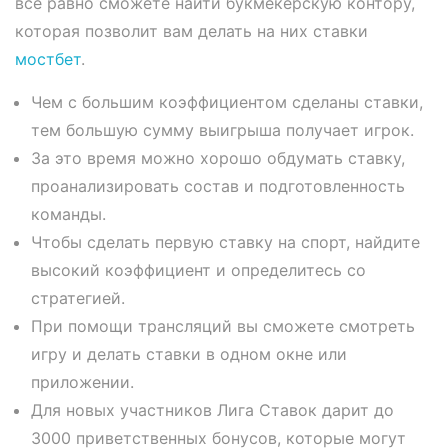
все равно сможете найти букмекерскую контору,
которая позволит вам делать на них ставки
мостбет
.
Чем с большим коэффициентом сделаны ставки,
тем большую сумму выигрыша получает игрок.
За это время можно хорошо обдумать ставку,
проанализировать состав и подготовленность
команды.
Чтобы сделать первую ставку на спорт, найдите
высокий коэффициент и определитесь со
стратегией.
При помощи трансляций вы сможете смотреть
игру и делать ставки в одном окне или
приложении.
Для новых участников Лига Ставок дарит до
3000 приветственных бонусов, которые могут