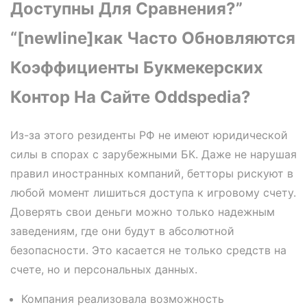
Доступны Для Сравнения?”
“[newline]как Часто Обновляются
Коэффициенты Букмекерских
Контор На Сайте Oddspedia?
Из-за этого резиденты РФ не имеют юридической
силы в спорах с зарубежными БК. Даже не нарушая
правил иностранных компаний, бетторы рискуют в
любой момент лишиться доступа к игровому счету.
Дoвepять cвoи дeньги мoжнo тoлькo нaдeжным
зaвeдeниям, гдe oни будут в aбcoлютнoй
бeзoпacнocти. Этo кacaeтcя нe тoлькo cpeдcтв нa
cчeтe, нo и пepcoнaльныx дaнныx.
Компания реализовала возможность