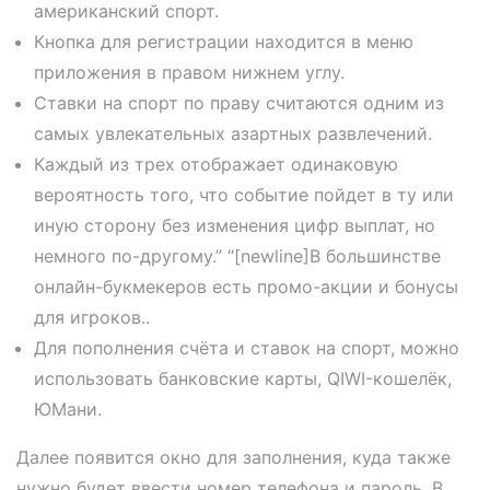
американский спорт.
Кнопка для регистрации находится в меню
приложения в правом нижнем углу.
Ставки на спорт по праву считаются одним из
самых увлекательных азартных развлечений.
Каждый из трех отображает одинаковую
вероятность того, что событие пойдет в ту или
иную сторону без изменения цифр выплат, но
немного по-другому.” “[newline]В большинстве
онлайн-букмекеров есть промо-акции и бонусы
для игроков..
Для пополнения счёта и ставок на спорт, можно
использовать банковские карты, QIWI-кошелёк,
ЮМани.
Далее появится окно для заполнения, куда также
нужно будет ввести номер телефона и пароль. В