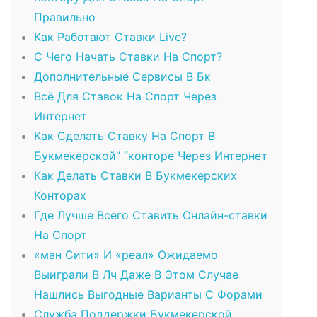
Правильно
Как Работают Ставки Live?
С Чего Начать Ставки На Спорт?
Дополнительные Сервисы В Бк
Всё Для Ставок На Спорт Через
Интернет
Как Сделать Ставку На Спорт В
Букмекерской” “конторе Через Интернет
Как Делать Ставки В Букмекерских
Конторах
Где Лучше Всего Ставить Онлайн-ставки
На Спорт
«ман Сити» И «реал» Ожидаемо
Выиграли В Лч Даже В Этом Случае
Нашлись Выгодные Варианты С Форами
Служба Поддержки Букмекерской