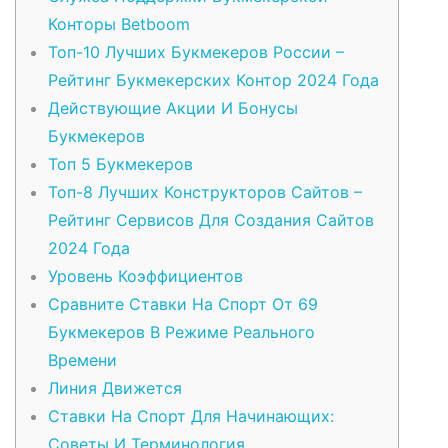
Конторы Betboom
Топ-10 Лучших Букмекеров России –
Рейтинг Букмекерских Контор 2024 Года
Действующие Акции И Бонусы
Букмекеров
Топ 5 Букмекеров
Топ-8 Лучших Конструкторов Сайтов –
Рейтинг Сервисов Для Создания Сайтов
2024 Года
Уровень Коэффициентов
Cравните Ставки На Спорт От 69
Букмекеров В Режиме Реального
Времени
Линия Движется
Ставки На Спорт Для Начинающих:
Советы И Терминология