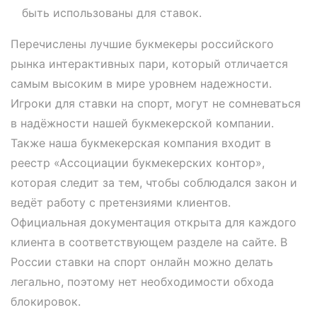
быть использованы для ставок.
Перечислены лучшие букмекеры российского
рынка интерактивных пари, который отличается
самым высоким в мире уровнем надежности.
Игроки для ставки на спорт, могут не сомневаться
в надёжности нашей букмекерской компании.
Также наша букмекерская компания входит в
реестр «Ассоциации букмекерских контор»,
которая следит за тем, чтобы соблюдался закон и
ведёт работу с претензиями клиентов.
Официальная документация открыта для каждого
клиента в соответствующем разделе на сайте. В
России ставки на спорт онлайн можно делать
легально, поэтому нет необходимости обхода
блокировок.