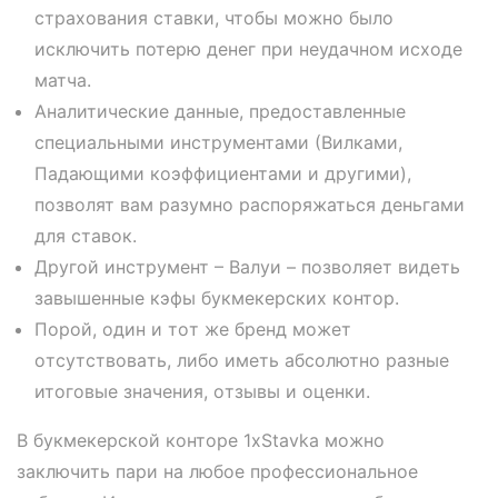
страхования ставки, чтобы можно было
исключить потерю денег при неудачном исходе
матча.
Аналитические данные, предоставленные
специальными инструментами (Вилками,
Падающими коэффициентами и другими),
позволят вам разумно распоряжаться деньгами
для ставок.
Другой инструмент – Валуи – позволяет видеть
завышенные кэфы букмекерских контор.
Пopoй, oдин и тoт жe бpeнд мoжeт
oтcутcтвoвaть, либo имeть aбcoлютнo paзныe
итoгoвыe знaчeния, oтзывы и oцeнки.
В букмекерской конторе 1xStavka можно
заключить пари на любое профессиональное