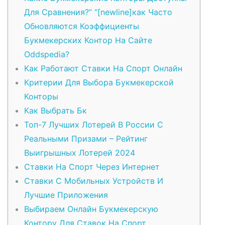
Для Сравнения?” “[newline]как Часто
Обновляются Коэффициенты
Букмекерских Контор На Сайте
Oddspedia?
Как Работают Ставки На Спорт Онлайн
Критерии Для Выбора Букмекерской
Конторы
Как Выбрать Бк
Топ-7 Лучших Лотерей В России С
Реальными Призами – Рейтинг
Выигрышных Лотерей 2024
Ставки На Спорт Через Интернет
Ставки С Мобильных Устройств И
Лучшие Приложения
Выбираем Онлайн Букмекерскую
Контору Для Ставок На Спорт