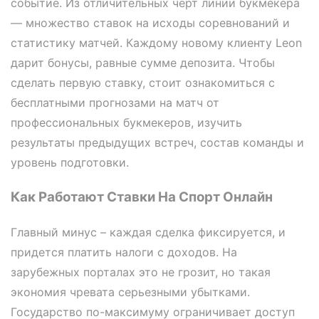
событие. Из отличительных черт линии букмекера
— множество ставок на исходы соревнований и
статистику матчей. Каждому новому клиенту Leon
дарит бонусы, равные сумме депозита. Чтобы
сделать первую ставку, стоит ознакомиться с
бесплатными прогнозами на матч от
профессиональных букмекеров, изучить
результаты предыдущих встреч, состав команды и
уровень подготовки.
Как Работают Ставки На Спорт Онлайн
Главный минус – каждая сделка фиксируется, и
придется платить налоги с доходов. На
зарубежных порталах это не грозит, но такая
экономия чревата серьезными убытками.
Государство по-максимуму ограничивает доступ