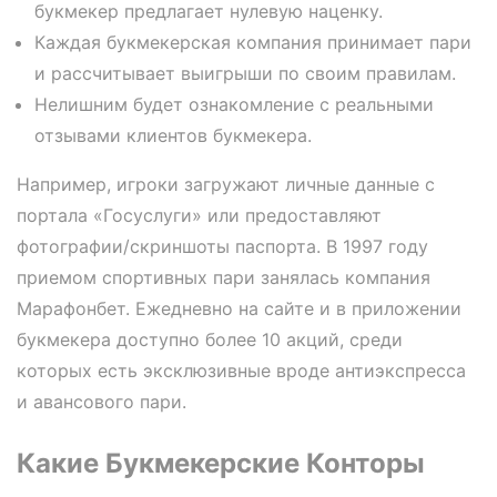
букмекер предлагает нулевую наценку.
Каждая букмекерская компания принимает пари
и рассчитывает выигрыши по своим правилам.
Нелишним будет ознакомление с реальными
отзывами клиентов букмекера.
Например, игроки загружают личные данные с
портала «Госуслуги» или предоставляют
фотографии/скриншоты паспорта. В 1997 году
приемом спортивных пари занялась компания
Марафонбет. Ежедневно на сайте и в приложении
букмекера доступно более 10 акций, среди
которых есть эксклюзивные вроде антиэкспресса
и авансового пари.
Какие Букмекерские Конторы