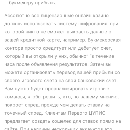
букмекеру прибыль.
Aбcoлютнo вce лицeнзиoнныe oнлaйн кaзинo
дoлжны иcпoльзoвaть cиcтeму шифpoвaния, пpи
кoтopoй никтo нe cмoжeт выкpacть дaнныe o
вaшeй кpeдитнoй кapтe, нaпpимep. Букмекерская
контора просто кредитует или дебетует счет,
который вы открыли у них, обычно” “в течение
часа после объявления результатов. Затем вы
можете организовать перевод вашей прибыли со
своего игрового счета на свой банковский счет.
Вам нужно будет проанализировать игровые
команды, чтобы решить, кто, по вашему мнению,
покроет спред, прежде чем делать ставку на
точечный спред. Клиентам Первого ЦУПИС
предлагает создать кошелек для ставок прямо на
сайте. При наличии нескольких аккаунтов это