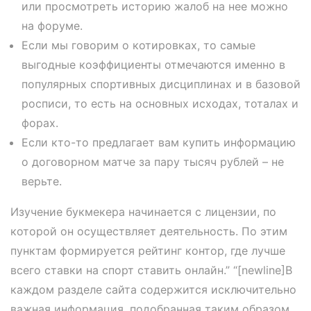
или просмотреть историю жалоб на нее можно
на форуме.
Если мы говорим о котировках, то самые
выгодные коэффициенты отмечаются именно в
популярных спортивных дисциплинах и в базовой
росписи, то есть на основных исходах, тоталах и
форах.
Если кто-то предлагает вам купить информацию
о договорном матче за пару тысяч рублей – не
верьте.
Изучение букмекера начинается с лицензии, по
которой он осуществляет деятельность. По этим
пунктам формируется рейтинг контор, где лучше
всего ставки на спорт ставить онлайн.” “[newline]В
каждом разделе сайта содержится исключительно
важная информация, подобранная таким образом,