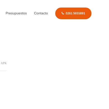
Presupuestos
Contacto
0261 5655891
 APK