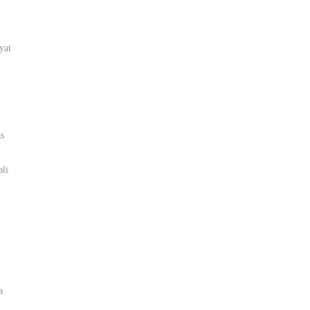
yat
as
əli
ə