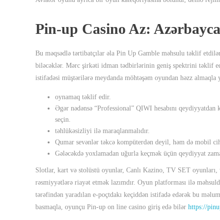
Pin-up Casino Az: Azərbayc
Bu məqsədlə tərtibatçılar əla Pin Up Gamble məhsulu təklif etdil
biləcəklər. Mərc şirkəti idman tədbirlərinin geniş spektrini təklif
istifadəsi müştərilərə meydanda möhtəşəm oyundan həzz almaqla 
oynamaq təklif edir.
Əgər nədənsə “Professional” QIWI hesabını qeydiyyatdan k
seçin.
təhlükəsizliyi ilə maraqlanmalıdır.
Qumar sevənlər təkcə kompüterdən deyil, həm də mobil ciha
Gələcəkdə yoxlamadan uğurla keçmək üçün qeydiyyat zaman
Slotlar, kart və stolüstü oyunlar, Canlı Kazino, TV SET oyunları,
rəsmiyyətlərə riayət etmək lazımdır. Oyun platforması ilə məhsul
tərəfindən yaradılan e-poçtdakı keçiddən istifadə edərək bu məlum
basmaqla, oyunçu Pin-up on line casino giriş edə bilər
https://pi