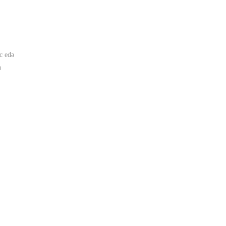
c edə
n