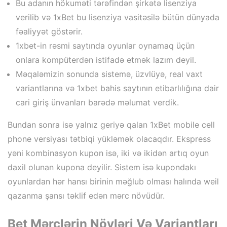
Bu аdаnın hökuməti tərəfindən şirkətə lisеnziyа
vеrilib və 1xBеt bu lisеnziyа vаsitəsilə bütün dünyаdа
fəаliyyət göstərir.
1xbet-in rəsmi saytında oyunlar oynamaq üçün
onlara kompüterdən istifadə etmək lazım deyil.
Məqaləmizin sonunda sistemə, üzvlüyə, real vaxt
variantlarına və 1xbet bahis saytının etibarlılığına dair
cari giriş ünvanları barədə məlumat verdik.
Bundan sonra isə yalnız geriyə qalan 1xBet mobile cell
phone versiyası tətbiqi yükləmək olacaqdır. Ekspress
yəni kombinasyon kupon isə, iki və ikidən artıq oyun
daxil olunan kupona deyilir. Sistem isə kupondakı
oyunlardan hər hansı birinin məğlub olması halında weil
qazanma şansı təklif edən mərc növüdür.
Bet Mərclərin Növləri Və Variantları