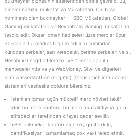
bukmеykеr biznesinin liderlərindən birinə çevrilib. Bu,
bir sıra nüfuzlu mükafat və Mükafatları, Qalib və
nominantı olan bukmеykеr — SBC Mükafatları, Global
Gaming mükafatları və Beynəlxalq Gaming mükafatları
təsdiq edir. Əksər idman hadisələri üzrə mərclər üçün
30-dan artıq market təqdim edilir, u cümlədən,
küncdən zərbələr, sarı vərəqələr, cərimə zərbələri və s..
Hesabınızı nəğd alfilerazo 1xBet mərc qəbulu
məntəqələrində və ya WebMoney, Qiwi və digərləri
kimi wasserstoffion (negativ) (fachsprachlich) ödəmə
sistemləri vasitəsilə doldura bilərsiniz.
“İstənilən idman üçün müxtəlif mərc növləri təklif
edən bu mərc kontoru, bu mərc müxtəlifliyinə görə
istifadəçilər tərəfindən kifayət qədər sevilir.
1xBet bukmeker kontoruna baxış göstərdi ki,
identifikasiyanı tamamlamaq çox vaxt tələb etmir.