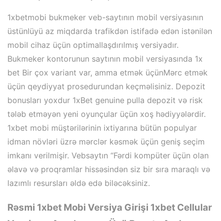
1xbetmobi bukmeker veb-saytının mobil versiyasının
üstünlüyü az miqdarda trafikdən istifadə edən istənilən
mobil cihaz üçün optimallaşdırılmış versiyadır.
Bukmeker kontorunun saytının mobil versiyasında 1x
bet Bir çox variant var, amma etmək üçünMərc etmək
üçün qeydiyyat prosedurundan keçməlisiniz. Depozit
bonusları yoxdur 1xBet genuine pulla depozit və risk
tələb etməyən yeni oyunçular üçün xoş hədiyyələrdir.
1xbet mobi müştərilərinin ixtiyarına bütün populyar
idman növləri üzrə mərclər kəsmək üçün geniş seçim
imkanı verilmişir. Vebsaytın “Fərdi kompüter üçün olan
əlavə və proqramlar hissəsindən siz bir sıra maraqlı və
lazımlı resursları əldə edə biləcəksiniz.
Rəsmi 1xbet Mobi Versiya Girişi 1xbet Cellular