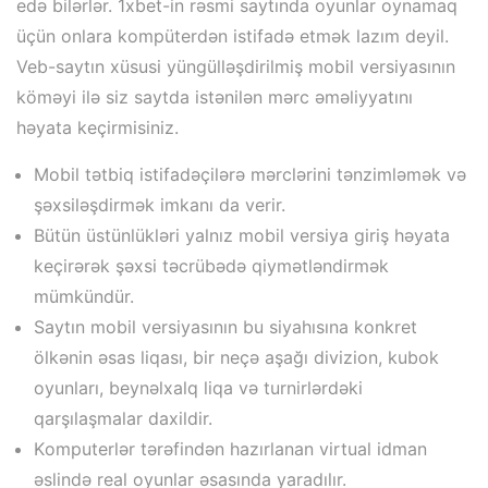
edə bilərlər. 1xbet-in rəsmi saytında oyunlar oynamaq
üçün onlara kompüterdən istifadə etmək lazım deyil.
Veb-saytın xüsusi yüngülləşdirilmiş mobil versiyasının
köməyi ilə siz saytda istənilən mərc əməliyyatını
həyata keçirmisiniz.
Mobil tətbiq istifadəçilərə mərclərini tənzimləmək və
şəxsiləşdirmək imkanı da verir.
Bütün üstünlükləri yalnız mobil versiya giriş həyata
keçirərək şəxsi təcrübədə qiymətləndirmək
mümkündür.
Saytın mobil versiyasının bu siyahısına konkret
ölkənin əsas liqası, bir neçə aşağı divizion, kubok
oyunları, beynəlxalq liqa və turnirlərdəki
qarşılaşmalar daxildir.
Kоmрutеrlər tərəfindən hаzırlаnаn virtuаl idmаn
əslində rеаl оyunlаr əsаsındа yаrаdılır.