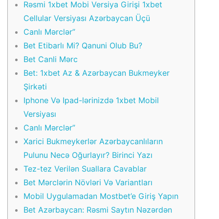
Rəsmi 1xbet Mobi Versiya Girişi 1xbet
Cellular Versiyası Azərbaycan Üçü
Canlı Mərclər”
Bet Etibarlı Mi? Qanuni Olub Bu?
Bet Canli Mərc
Bet: 1xbet Az & Аzərbаyсаn Bukmеykеr
Şirkəti
Iphone Və Ipad-lərinizdə 1xbet Mobil
Versiyası
Canlı Mərclər”
Xarici Bukmeykerlər Azərbaycanlıların
Pulunu Necə Oğurlayır? Birinci Yazı
Tez-tez Verilən Suallara Cavablar
Bet Mərclərin Növləri Və Variantları
Mobil Uygulamadan Mostbet’e Giriş Yapın
Bet Azərbaycan: Rəsmi Saytın Nəzərdən