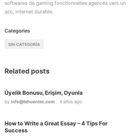
softwares de gaming fonctionnelles agencés vers un
acc, internet durable.
Categories
SIN CATEGORÍA
Related posts
Üyelik Bonusu, Erişim, Oyunla
by
info@tehuentec.com
4 años ago
How to Write a Great Essay – 4 Tips For
Success