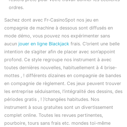
ordres.
Sachez dont avec Fr-CasinoSpot nos jeu en
compagnie de machine à dessous sont diffusés en
mode démo, vous pouvez nos expérimenter sans
aucun
jouer en ligne Blackjack
frais. C’orient une belle
intention de s’agiter afin de placer avec son’appoint
profond. Ce style regroupe nos instrument à avec
toutes dernières nouvelles, habituellement à 4 brise-
mottes , ! différents dizaines en compagnie de bandes
en compagnie de règlement. Ces jeux peuvent trouver
les entreprise séduisantes, l’intégralité des dessins, des
périodes gratis , ! )’changées habitudes. Nos
instrument à sous gratuites sont un divertissement
complet online. Toutes les revues pertinentes,
pourboire, tours sans frais etc. mondes toi-même