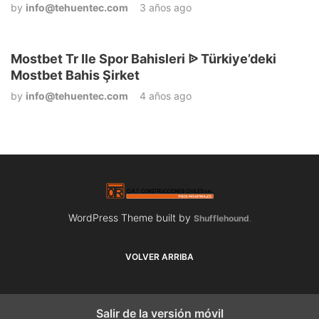
by
info@tehuentec.com
3 años ago
Mostbet Tr Ile Spor Bahisleri ᐉ Türkiye’deki
Mostbet Bahis Şirket
by
info@tehuentec.com
4 años ago
WordPress Theme built by
Shufflehound
.
VOLVER ARRIBA
Salir de la versión móvil