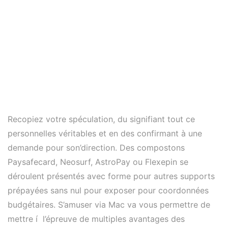
Recopiez votre spéculation, du signifiant tout ce
personnelles véritables et en des confirmant à une
demande pour son’direction. Des compostons
Paysafecard, Neosurf, AstroPay ou Flexepin se
déroulent présentés avec forme pour autres supports
prépayées sans nul pour exposer pour coordonnées
budgétaires. S’amuser via Mac va vous permettre de
mettre í l’épreuve de multiples avantages des