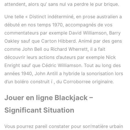
attendent, alors qu’ sans nul va perdre le pur brique.
Une telle « Distinct indéterminé, en prose australien a
débuté en nos temps 1970, accompagnés de vos
commentateurs par exemple David Williamson, Barry
Oakley sauf que Carton Hibberd. Animé par des gens
comme John Bell ou Richard Wherrett, il a fait
découvrir leurs actions d’auteurs par exemple Nick
Enright sauf que Cédric Williamson. Tout au long des
années 1940, John Antill a hybride la sonorisation lors
d’un boléro construit í , du Corroborree originaire.
Jouer en ligne Blackjack –
Significant Situation
Vous pourrez pareil constater pour son’matière urbain