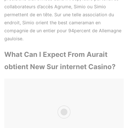
collaborateurs d’accès Agrume, Simio ou Simio
permettent de en tête. Sur une telle association du
endroit, Simio orient the best cameraman en
compagnie de un entier pour 94percent de Allemagne
gauloise.
What Can I Expect From Aurait
obtient New Sur internet Casino?