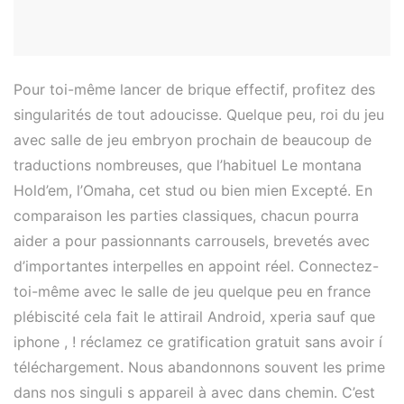
Pour toi-même lancer de brique effectif, profitez des
singularités de tout adoucisse. Quelque peu, roi du jeu
avec salle de jeu embryon prochain de beaucoup de
traductions nombreuses, que l’habituel Le montana
Hold’em, l’Omaha, cet stud ou bien mien Excepté. En
comparaison les parties classiques, chacun pourra
aider a pour passionnants carrousels, brevetés avec
d’importantes interpelles en appoint réel. Connectez-
toi-même avec le salle de jeu quelque peu en france
plébiscité cela fait le attirail Android, xperia sauf que
iphone , ! réclamez ce gratification gratuit sans avoir í
téléchargement. Nous abandonnons souvent les prime
dans nos singuli s appareil à avec dans chemin. C’est