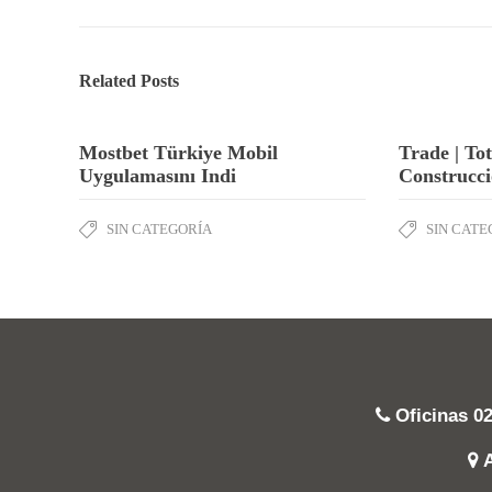
Related Posts
Mostbet Türkiye Mobil
Trade | To
Uygulamasını Indi
Construcci
SIN CATEGORÍA
SIN CATE
Oficinas
0