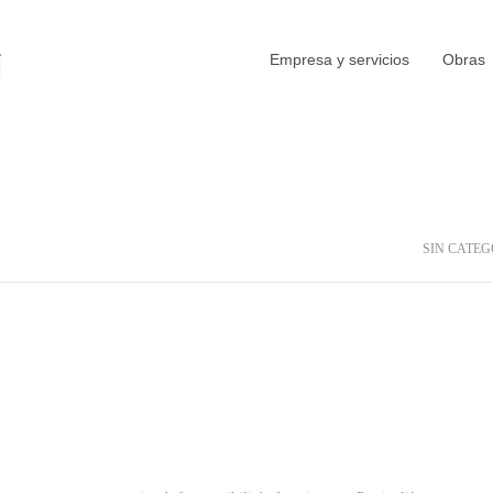
Empresa y servicios
Obras
SIN CATEG