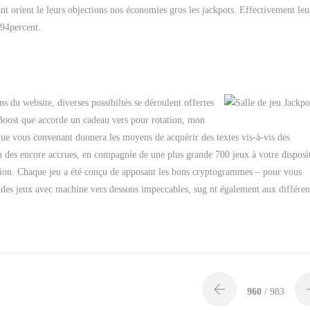
nt orient le leurs objections nos économies gros les jackpots. Effectivement leu
 94percent.
s du website, diverses possibiltés se déroulent offertes
 Boost que accorde un cadeau vers pour rotation, mon
que vous convenant donnera les moyens de acquérir des textes vis-à-vis des
eu des encore accrues, en compagnie de une plus grande 700 jeux à votre disposi
tion. Chaque jeu a été conçu de apposant les bons cryptogrammes – pour vous
 des jeux avec machine vers dessous impeccables, sug nt également aux différen
960
/ 983