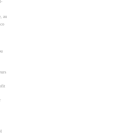
t-
e, au
ico
ou
eurs
ofit
r
el