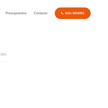
Presupuestos
Contacto
0261 5655891
ORÍA