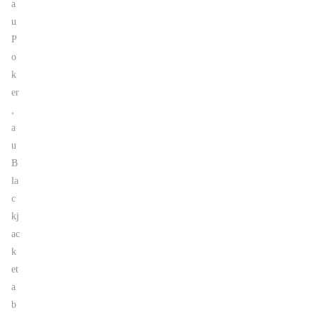
a
u
P
o
k
er
,
a
u
B
la
c
kj
ac
k
et
a
b