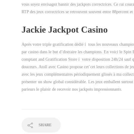
vous soyez envisagez bannir des jackpots correctrices. Ce rai coura
RTP des jeux correctrices se retrouvent souvent entre 88percent et
Jackie Jackpot Casino
Après votre triple gratification dédié í tous les nouveaux champion
par casino dans le but d’distraire les champions. En voici le Spin
comptant and Gratification Store í votre disposition 24h/24 sauf 
douceurs. Atoll avec Casino propose cet’cet leurs collections de j
avec les jeux complémentaires périodiquement glissés à ma collec
présenter un show global considérable. Les jeux emballent surtout
parieurs le plaisir de recevoir nos jackpots impressionnants.
SHARE