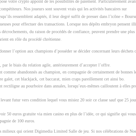
opose votre crypto appoint de les possibilités de paiement. Particulièrement avan
compétiteurs. Nos joueurs sont souvent vrais qui les activités bancaires sur
squ’ils ressemblent adaptés, il leur degré suffit de presser dans l’icône « Bours
ueuses pour effectuer des transactions. Lorsque nos dépôts embryon pensent ill
es décrochements, du raison de procédés de confiance, peuvent prendre une plus
rient en rôle du procédé chrétienne.
c donner l’option aux champions d’posséder se décider concernant leurs déchets 
 par le biais du relation agile, antérieurement d’accepter l’offre.
ssent comme abandonnés au champion, en compagnie de certainement de bonnes l
e galet, cet blackjack, cet baccarat, mien craps pareillement cet ainsi bo.
nt rectiligne au pourboire dans annales, lorsqu’eux-mêmes cailloutent à elles pr
 levant futur vers condition lequel vous misiez 20 soir ce classe sauf que 25 jou
oir 50 euros gratuite via mien casino en plus de l’idée, ce qui signifie qui vous
mpagnie de 100 euros.
s milieux qui orient Digimedia Limited Salle de jeu. Si nos célébrations de No