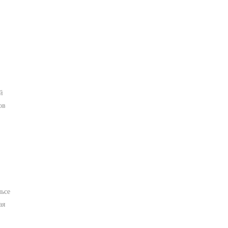
й
ов
.
льсе
ая