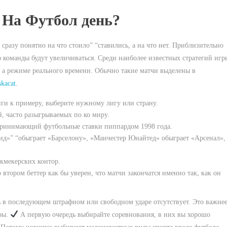
На Футбол день?
сразу понятно на что стоило” “ставились, а на что нет. Приблизительно
оманды будут увеличиваться. Среди наиболее известных стратегий игр
е а режиме реального времени. Обычно такие матчи выделены в
skacat
.
ги к примеру, выберите нужному лигу или страну.
, часто разыгрываемых по ко миру.
 принимающий футбольные ставки пиппардом 1998 года.
рид»” “обыграет «Барселону», «Манчестер Юнайтед» обыграет «Арсенал»,
укмекерских контор.
 втором беттер как бы уверен, что матчи закончатся именно так, как он
ь в последующем штрафном или свободном ударе отсутствует. Это важнее
гры.
А первую очередь выбирайте соревнования, в них вы хорошо