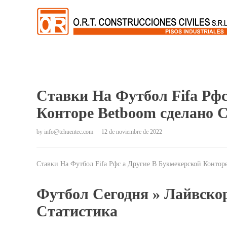
Ставки На Футбол Fifa Рфс
Конторе Betboom сделано 
by
info@tehuentec.com
12 de noviembre de 2022
Ставки На Футбол Fifa Рфс а Другие В Букмекерской Контор
Футбол Cегодня » Лайвскор
Статистика