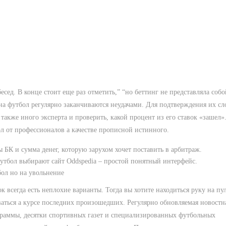
бесед. В конце стоит еще раз отметить,” “но беттинг не представляла собо
 на футбол регулярно заканчиваются неудачами. Для подтверждения их сл
также иного эксперта и проверить, какой процент из его ставок «зашел»
л от профессионалов а качестве прописной истинного.
БК и сумма денег, которую зарухом хочет поставить в арбитраж.
футбол выбирают сайт Oddspedia – простой понятный интерфейс.
бол но на увольнение
к всегда есть неплохие варианты. Тогда вы хотите находиться руку на пу
аваться а курсе последних произошедших. Регулярно обновляемая новостн
граммы, десятки спортивных газет и специализированных футбольных