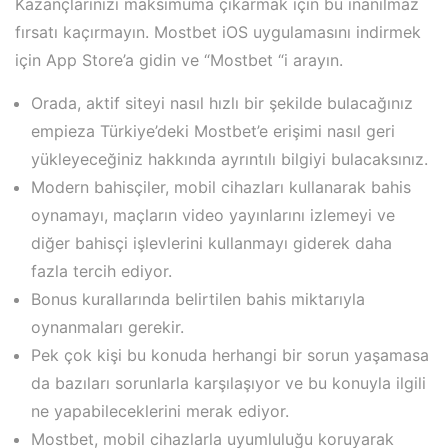
Kazançlarınızı maksimuma çıkarmak için bu inanılmaz
fırsatı kaçırmayın. Mostbet iOS uygulamasını indirmek
için App Store’a gidin ve “Mostbet “i arayın.
Orada, aktif siteyi nasıl hızlı bir şekilde bulacağınız
empieza Türkiye’deki Mostbet’e erişimi nasıl geri
yükleyeceğiniz hakkında ayrıntılı bilgiyi bulacaksınız.
Modern bahisçiler, mobil cihazları kullanarak bahis
oynamayı, maçların video yayınlarını izlemeyi ve
diğer bahisçi işlevlerini kullanmayı giderek daha
fazla tercih ediyor.
Bonus kurallarında belirtilen bahis miktarıyla
oynanmaları gerekir.
Pek çok kişi bu konuda herhangi bir sorun yaşamasa
da bazıları sorunlarla karşılaşıyor ve bu konuyla ilgili
ne yapabileceklerini merak ediyor.
Mostbet, mobil cihazlarla uyumluluğu koruyarak