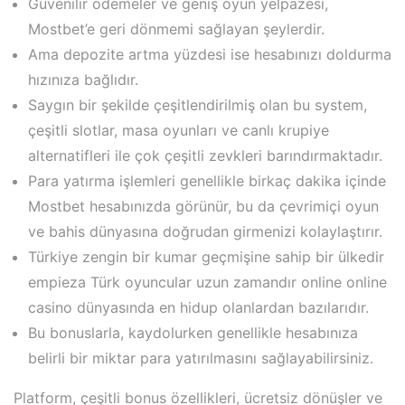
Güvenilir ödemeler ve geniş oyun yelpazesi,
Mostbet’e geri dönmemi sağlayan şeylerdir.
Ama depozite artma yüzdesi ise hesabınızı doldurma
hızınıza bağlıdır.
Saygın bir şekilde çeşitlendirilmiş olan bu system,
çeşitli slotlar, masa oyunları ve canlı krupiye
alternatifleri ile çok çeşitli zevkleri barındırmaktadır.
Para yatırma işlemleri genellikle birkaç dakika içinde
Mostbet hesabınızda görünür, bu da çevrimiçi oyun
ve bahis dünyasına doğrudan girmenizi kolaylaştırır.
Türkiye zengin bir kumar geçmişine sahip bir ülkedir
empieza Türk oyuncular uzun zamandır online online
casino dünyasında en hidup olanlardan bazılarıdır.
Bu bonuslarla, kaydolurken genellikle hesabınıza
belirli bir miktar para yatırılmasını sağlayabilirsiniz.
Platform, çeşitli bonus özellikleri, ücretsiz dönüşler ve