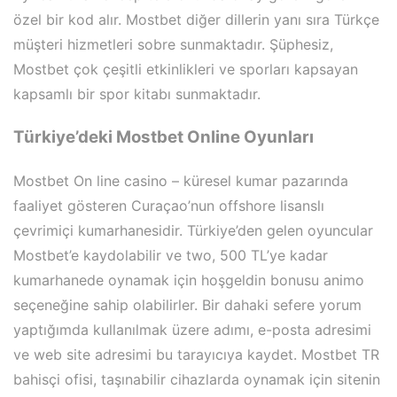
özel bir kod alır. Mostbet diğer dillerin yanı sıra Türkçe
müşteri hizmetleri sobre sunmaktadır. Şüphesiz,
Mostbet çok çeşitli etkinlikleri ve sporları kapsayan
kapsamlı bir spor kitabı sunmaktadır.
Türkiye’deki Mostbet Online Oyunları
Mostbet On line casino – küresel kumar pazarında
faaliyet gösteren Curaçao’nun offshore lisanslı
çevrimiçi kumarhanesidir. Türkiye’den gelen oyuncular
Mostbet’e kaydolabilir ve two, 500 TL’ye kadar
kumarhanede oynamak için hoşgeldin bonusu animo
seçeneğine sahip olabilirler. Bir dahaki sefere yorum
yaptığımda kullanılmak üzere adımı, e-posta adresimi
ve web site adresimi bu tarayıcıya kaydet. Mostbet TR
bahisçi ofisi, taşınabilir cihazlarda oynamak için sitenin