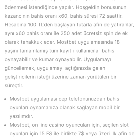
ödenmesi istendiğinde yapılır. Hoşgeldin bonusunun
kazancının bahis oranı x60, bahis süresi 72 saattir.
Hesabına 100 TL’den başlayan tutarla afin de yatıranlar,
aynı x60 bahis oranı ile 250 adet ücretsiz spin de ek
olarak tahakkuk eder. Mostbet uygulamasında 18
yaşını tamamlamış tüm kayıtlı kullanıcılar bahis
oynayabilir ve kumar oynayabilir. Uygulamayı
güncellemek, uygulamayı açtığınızda gelen
geliştiricilerin isteği üzerine zaman yürütülen bir
süreçtir.
Mostbet uygulaması cep telefonunuzdan bahis
oyunları oynamanıza olanak sağlayan mobil bir
yazılımdır.
Mostbet, on line casino oyuncuları için, seçilen slot
oyunları için 15 FS ile birlikte 7$ veya üzeri ilk afin de