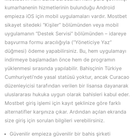
kumarhanenin hizmetlerinin bulunduğu Android
empieza iOS için mobil uygulamaları vardır. Mostbet
sikayet sitedeki “Kişiler” bölümünden veya mobil
uygulamanın “Destek Servisi” bölümünden – idareye
başvurma formu aracılığıyla (“Yöneticiye Yaz”
düğmesi) ödeme yapabilirsiniz. Bu, hem uygulamayı
indirmeye başlamadan önce hem de programın
yüklenmesi sırasında yapılabilir. Bahisçinin Türkiye
Cumhuriyeti’nde yasal statüsü yoktur, ancak Curacao
düzenleyicisi tarafından verilen bir lisansa dayanarak
uluslararası hukuka uygun olarak bahisleri kabul eder.
Mostbet giriş işlemi için kayıt şeklinize göre farklı
alternatifler karşınıza çıkar. Ardından açılan ekranda
size giriş için sorulan bilgileri verebilirsiniz.
Güvenilir empieza güvenilir bir bahis şirketi