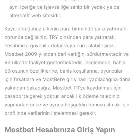
aynı içeriğe ve işlevselliğe sahip bir yedek ya da
alternatif web sitesidir.
Kayıt olduğunuz ülkenin para biriminde para yatırmak
zorunda değilsiniz. TRY cinsinden para yatırarak,
hesabınıza güvenilir dolar veya euro alabilirsiniz.
Mostbet 2009 yılından beri varlığını sürdürmektedir ve
93 ülkede faaliyet göstermektedir. İncelemede, bahis
bürosunun özelliklerine, bahis koşullarına, oyuncular
için fırsatlara ve MostBet’e giriş nasıl yapılacağına daha
yakından bakacağız. Mostbet TR’ye kaydolmak için
pasaporta gerek yoktur, ancak ilk ödeme talebinizi
yapmadan önce ve ayrıca hoşgeldin bonusu almak için
profilinde verilerinin listelenmesi gerekir.
Mostbet Hesabınıza Giriş Yapın