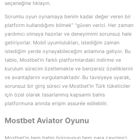
seçeneğine tıklayın.
Sorumlu oyun oynamaya benim kadar değer veren bir
platform kullandığımı bilmek” “güven verici. Her zaman
yardımcı olmaya hazırlar ve deneyimimi sorunsuz hale
getiriyorlar. Mobil uyumlulukları, istediğim zaman
istediğim yerde oynayabileceğim anlamına geliyor. Bu
tablo, Mostbet’in farklı platformlardaki indirme ve
kurulum sürecini özetlemekte ve benzersiz özelliklerini
ve avantajlarını vurgulamaktadır. Bu tavsiyeye uyarak,
sorunsuz bir giriş süreci ve Mostbet’in Türk tüketiciler
için özel olarak tasarlanmış kapsamlı bahis
platformuna anında erişim assurée edilebilir.
Mostbet Aviator Oyunu
Mostbet’in hem bahis bürosunun hem para çevrimiçi