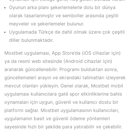
Oyunun arka planı şekerlemelerle dolu bir dünya
olarak tasarlanmıştır ve semboller arasında çeşitli
meyveler ve şekerlemeler bulunur.
Uygulamada Türkçe de dahil olmak üzere çok çeşitli
diller bulunmaktadır.
Mostbet uygulaması, App Store’da (iOS cihazlar için)
ya da resmi web sitesinde (Android cihazlar için)
aranarak güncellenebilir. Programı bulduktan sonra,
güncellemeleri arayın ve ekrandaki talimatları izleyerek
mevcut olanları yükleyin. Genel olarak, Mostbet mobil
uygulaması kullanıcılara gaté spor etkinliklerine bahis
oynamaları için uygun, güvenli ve kullanıcı dostu bir
platform sağlar. Mostbet uygulamasının kullanıcıları,
uygulamanın basit ve güvenli ödeme yöntemleri
sayesinde hızlı bir şekilde para yatırabilir ve çekebilir.