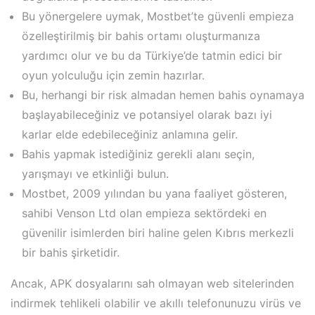
Bu yönergelere uymak, Mostbet’te güvenli empieza
özelleştirilmiş bir bahis ortamı oluşturmanıza
yardımcı olur ve bu da Türkiye’de tatmin edici bir
oyun yolculuğu için zemin hazırlar.
Bu, herhangi bir risk almadan hemen bahis oynamaya
başlayabileceğiniz ve potansiyel olarak bazı iyi
karlar elde edebileceğiniz anlamına gelir.
Bahis yapmak istediğiniz gerekli alanı seçin,
yarışmayı ve etkinliği bulun.
Mostbet, 2009 yılından bu yana faaliyet gösteren,
sahibi Venson Ltd olan empieza sektördeki en
güvenilir isimlerden biri haline gelen Kıbrıs merkezli
bir bahis şirketidir.
Ancak, APK dosyalarını sah olmayan web sitelerinden
indirmek tehlikeli olabilir ve akıllı telefonunuzu virüs ve