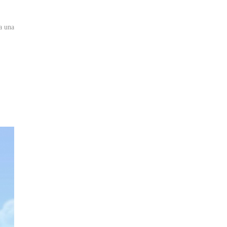
a una