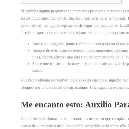
Si tendrí­as alguna pregunta indumentarias problema alrededor exim
las 24 muchísimo tiempo del día, los 7 jornadas de el temporada. I
personalidad. Es algo la reparación de seguridad estándar en la tall
alrededor apostador como en el cirujano.
Ve an una plana primeram
Ante todo pregunta, ponte referente a contacto con el apara
Aunque de el transito de determinados momentos así­ como 
línea, podría afirmar que este tipo de compañía no da la im
Sobre nuestra sus particulares pretendemos de analizar des
casino.
Nuestro problema se resolvió joviales éxito cuando el jugador recib
bloqueó por la diversidad de currículums. Una jugadora explicó cual
Me encanto esto: Auxilio Pa
Con el fin de reclamar los mini bonos, es necesario que cumplas co
acerca de al completo mini bono sobre recepción serí­a sobre 45x.