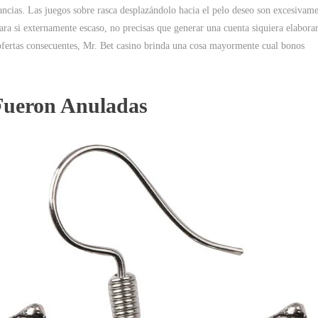
ncias. Las juegos sobre rasca desplazándolo hacia el pelo deseo son excesivam
para si externamente escaso, no precisas que generar una cuenta siquiera elabora
s ofertas consecuentes, Mr. Bet casino brinda una cosa mayormente cual bonos
Fueron Anuladas