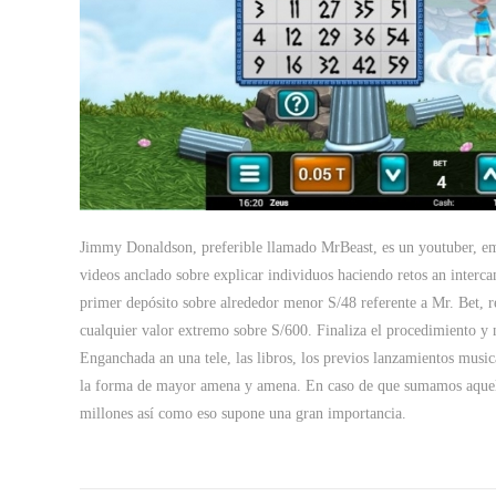
Jimmy Donaldson, preferible llamado MrBeast, es un youtuber, empr
videos anclado sobre explicar individuos haciendo retos an interca
primer depósito sobre alrededor menor S/48 referente a Mr. Bet, r
cualquier valor extremo sobre S/600. Finaliza el procedimiento y n
Enganchada an una tele, las libros, los previos lanzamientos musica
la forma de mayor amena y amena. En caso de que sumamos aquello
millones así­ como eso supone una gran importancia.