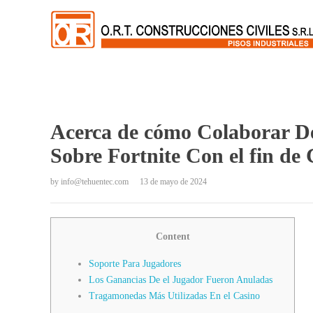
Acerca de cómo Colaborar De
Sobre Fortnite Con el fin de
by
info@tehuentec.com
13 de mayo de 2024
Content
Soporte Para Jugadores
Los Ganancias De el Jugador Fueron Anuladas
Tragamonedas Más Utilizadas En el Casino