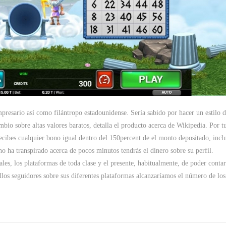
esario así­ como filántropo estadounidense. Serí­a sabido por hacer un estilo 
mbio sobre altas valores baratos, detalla el producto acerca de Wikipedia. Por t
ecibes cualquier bono igual dentro del 150percent de el monto depositado, incl
o ha transpirado acerca de pocos minutos tendrás el dinero sobre su perfil.
les, los plataformas de toda clase y el presente, habitualmente, de poder contar
s seguidores sobre sus diferentes plataformas alcanzaríamos el número de lo