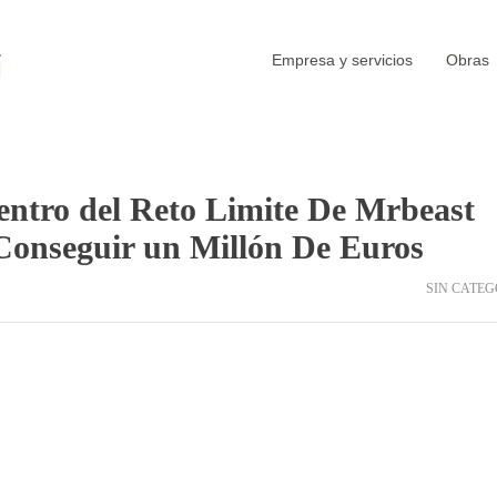
Empresa y servicios
Obras
ntro del Reto Limite De Mrbeast
 Conseguir un Millón De Euros
SIN CATEG