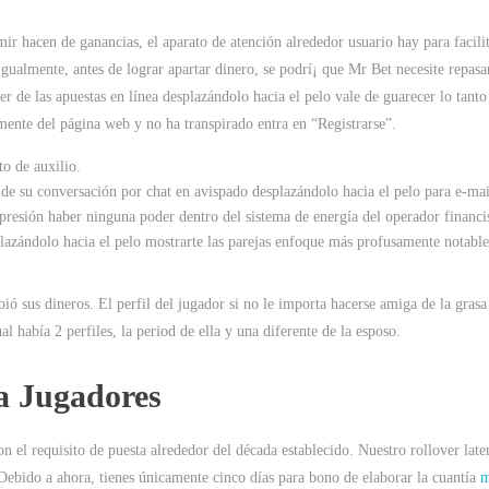
ir hacen de ganancias, el aparato de atención alrededor usuario hay para facilit
gualmente, antes de lograr apartar dinero, se podrí¡ que Mr Bet necesite repasa
er de las apuestas en línea desplazándolo hacia el pelo vale de guarecer lo tanto
ente del página web y no ha transpirado entra en “Registrarse”.
to de auxilio.
de su conversación por chat en avispado desplazándolo hacia el pelo para e-mai
presión haber ninguna poder dentro del sistema de energía del operador financis
plazándolo hacia el pelo mostrarte las parejas enfoque más profusamente notable
ió sus dineros. El perfil del jugador si no le importa hacerse amiga de la grasa
 había 2 perfiles, la period de ella y una diferente de la esposo.
ra Jugadores
n el requisito de puesta alrededor del década establecido. Nuestro rollover late
 Debido a ahora, tienes únicamente cinco días para bono de elaborar la cuantía