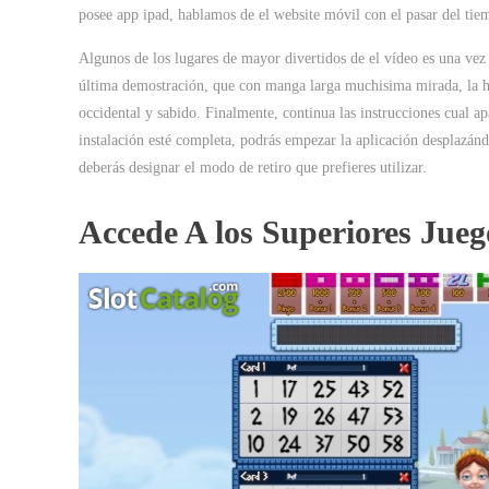
posee app ipad, hablamos de el website móvil con el pasar del t
Algunos de los lugares de mayor divertidos de el vídeo es una vez
última demostración, que con manga larga muchisima mirada, la ha
occidental y sabido. Finalmente, continua las instrucciones cual a
instalación esté completa, podrás empezar la aplicación desplazánd
deberás designar el modo de retiro que prefieres utilizar.
Accede A los Superiores Jueg