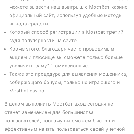
можете вывести наш выигрыш с Мостбет казино
официальный сайт, используя удобные методы
вывода средств.
Который способ регистрации а Mostbet третий
судя популярности на сайте.
Кроме этого, благодаря часто проводимым
акциям и плюсище вы сможете только больше
увеличить саму” “комиссионные.
Также это процедура для выявления мошенника,
собирающего бонусы, только не играющего и
Mostbet casino.
В целом выполнить Мостбет вход сегодня не
станет замечанием для большинства
пользователей, поэтому вы сможем быстро и
эффективным начать пользоваться своей учетной