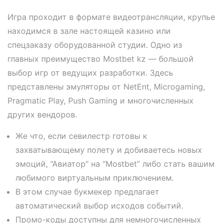
Игра проходит в формате видеотрансляции, крупье
находимся в зале настоящей казино или
спецзаказу оборудованной студии. Одно из
главных преимущество Mostbet kz — большой
выбор игр от ведущих разработки. Здесь
представлены эмуляторы от NetEnt, Microgaming,
Pragmatic Play, Push Gaming и многочисленных
других вендоров.
Же что, если севилестр готовы к
захватывающему полету и добиваетесь новых
эмоций, “Авиатор” на “Mostbet” либо стать вашим
любимого виртуальным приключением.
В этом случае букмекер предлагает
автоматический выбор исходов событий.
Промо-коды доступны для немногочисленных