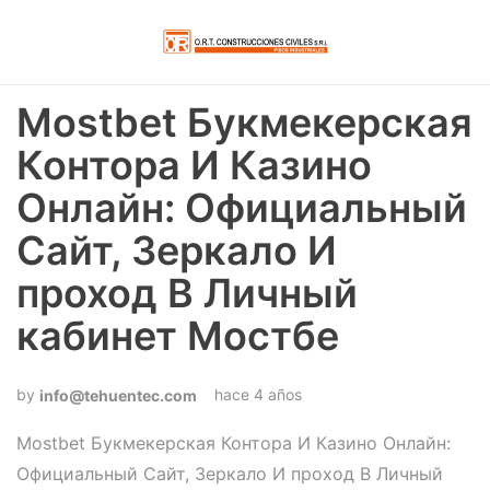
Mostbet Букмекерская
Контора И Казино
Онлайн: Официальный
Сайт, Зеркало И
проход В Личный
кабинет Мостбе
hace 4 años
info@tehuentec.com
Mostbet Букмекерская Контора И Казино Онлайн:
Официальный Сайт, Зеркало И проход В Личный