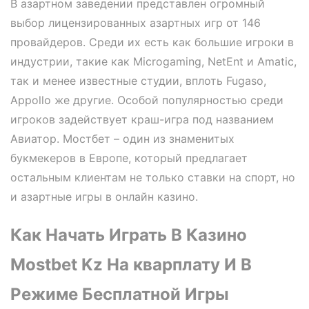
В азартном заведении представлен огромный
выбор лицензированных азартных игр от 146
провайдеров. Среди их есть как большие игроки в
индустрии, такие как Microgaming, NetEnt и Amatic,
так и менее известные студии, вплоть Fugaso,
Appollo же другие. Особой популярностью среди
игроков задействует краш-игра под названием
Авиатор. Мостбет – один из знаменитых
букмекеров в Европе, который предлагает
остальным клиентам не только ставки на спорт, но
и азартные игры в онлайн казино.
Как Начать Играть В Казино
Mostbet Kz На кварплату И В
Режиме Бесплатной Игры