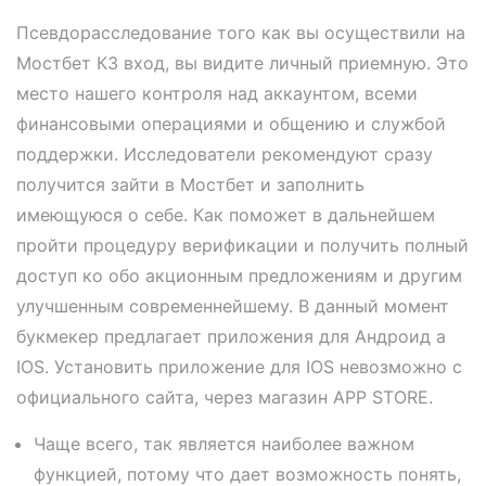
Псевдорасследование того как вы осуществили на
Мостбет КЗ вход, вы видите личный приемную. Это
место нашего контроля над аккаунтом, всеми
финансовыми операциями и общению и службой
поддержки. Исследователи рекомендуют сразу
получится зайти в Мостбет и заполнить
имеющуюся о себе. Как поможет в дальнейшем
пройти процедуру верификации и получить полный
доступ ко обо акционным предложениям и другим
улучшенным современнейшему. В данный момент
букмекер предлагает приложения для Андроид а
IOS. Установить приложение для IOS невозможно с
официального сайта, через магазин APP STORE.
Чаще всего, так является наиболее важном
функцией, потому что дает возможность понять,