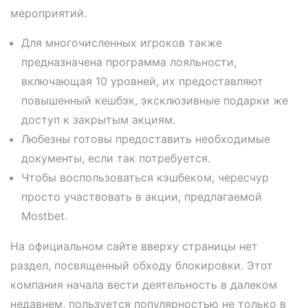
мероприятий.
Для многочисленных игроков также
предназначена программа лояльности,
включающая 10 уровней, их предоставляют
повышенный кешбэк, эксклюзивные подарки же
доступ к закрытым акциям.
Любезны готовы предоставить необходимые
документы, если так потребуется.
Чтобы воспользоваться кэшбеком, чересчур
просто участвовать в акции, предлагаемой
Mostbet.
На официальном сайте вверху страницы нет
раздел, посвященный обходу блокировки. Этот
компания начала вести деятельность в далеком
недавнем, пользуется популярностью не только в