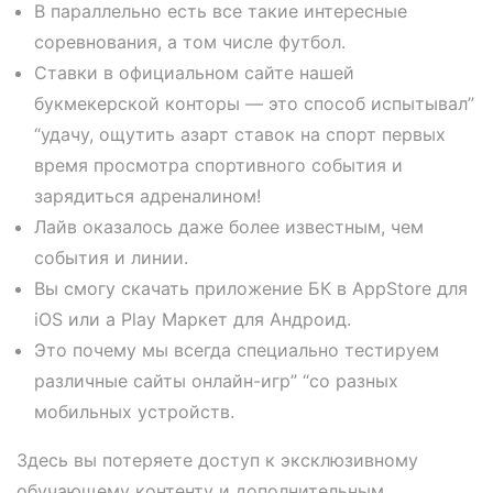
В параллельно есть все такие интересные
соревнования, а том числе футбол.
Ставки в официальном сайте нашей
букмекерской конторы — это способ испытывал”
“удачу, ощутить азарт ставок на спорт первых
время просмотра спортивного события и
зарядиться адреналином!
Лайв оказалось даже более известным, чем
события и линии.
Вы смогу скачать приложение БК в AppStore для
iOS или а Play Маркет для Андроид.
Это почему мы всегда специально тестируем
различные сайты онлайн-игр” “со разных
мобильных устройств.
Здесь вы потеряете доступ к эксклюзивному
обучающему контенту и дополнительным