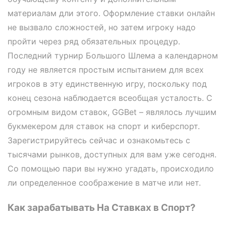
материалам дли этого. Оформление ставки онлайн
не вызвало сложностей, но затем игроку надо
пройти через ряд обязательных процедур.
Последний турнир Большого Шлема а календарном
году не является простым испытанием для всех
игроков в эту единственную игру, поскольку под
конец сезона наблюдается всеобщая усталость. С
огромным видом ставок, GGBet – являлось лучшим
букмекером для ставок на спорт и киберспорт.
Зарегистрируйтесь сейчас и ознакомьтесь с
тысячами рынков, доступных для вам уже сегодня.
Со помощью пари вы нужно угадать, происходило
ли определенное соображение в матче или нет.
Как зарабатывать На Ставках в Спорт?