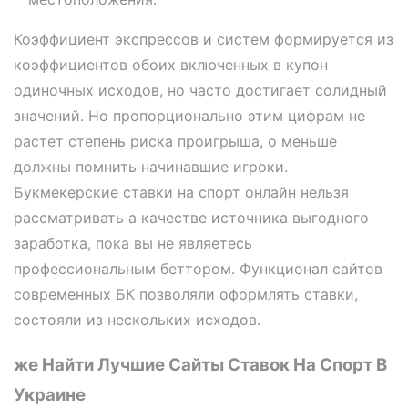
Коэффициент экспрессов и систем формируется из
коэффициентов обоих включенных в купон
одиночных исходов, но часто достигает солидный
значений. Но пропорционально этим цифрам не
растет степень риска проигрыша, о меньше
должны помнить начинавшие игроки.
Букмекерские ставки на спорт онлайн нельзя
рассматривать а качестве источника выгодного
заработка, пока вы не являетесь
профессиональным беттором. Функционал сайтов
современных БК позволяли оформлять ставки,
состояли из нескольких исходов.
же Найти Лучшие Сайты Ставок На Спорт В
Украине