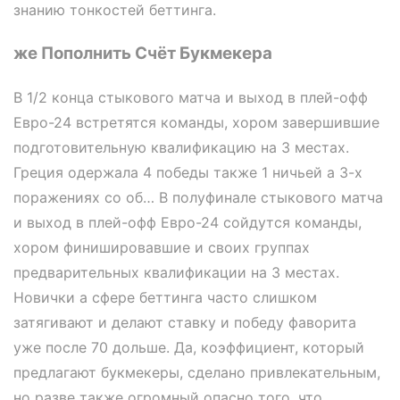
знанию тонкостей беттинга.
же Пополнить Счёт Букмекера
В 1/2 конца стыкового матча и выход в плей-офф
Евро-24 встретятся команды, хором завершившие
подготовительную квалификацию на 3 местах.
Греция одержала 4 победы также 1 ничьей а 3-х
поражениях со об… В полуфинале стыкового матча
и выход в плей-офф Евро-24 сойдутся команды,
хором финишировавшие и своих группах
предварительных квалификации на 3 местах.
Новички а сфере беттинга часто слишком
затягивают и делают ставку и победу фаворита
уже после 70 дольше. Да, коэффициент, который
предлагают букмекеры, сделано привлекательным,
но разве также огромный опасно того, что