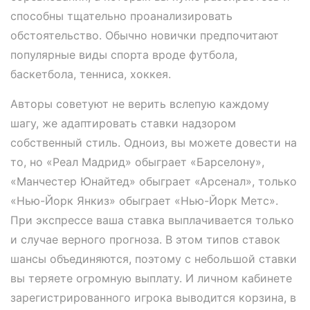
способны тщательно проанализировать
обстоятельство. Обычно новички предпочитают
популярные виды спорта вроде футбола,
баскетбола, тенниса, хоккея.
Авторы советуют не верить вслепую каждому
шагу, же адаптировать ставки надзором
собственный стиль. Одноиз, вы можете довести на
то, но «Реал Мадрид» обыграет «Барселону»,
«Манчестер Юнайтед» обыграет «Арсенал», только
«Нью-Йорк Янкиз» обыграет «Нью-Йорк Метс».
При экспрессе ваша ставка выплачивается только
и случае верного прогноза. В этом типов ставок
шансы объединяются, поэтому с небольшой ставки
вы теряете огромную выплату. И личном кабинете
зарегистрированного игрока выводится корзина, в