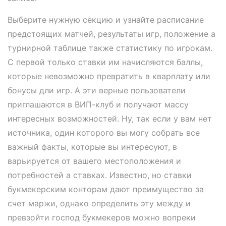
Выберите нужную секцию и узнайте расписание
предстоящих матчей, результаты игр, положение а
турнирной таблице также статистику по игрокам.
С первой только ставки им начисляются баллы,
которые невозможно превратить в кварплату или
бонусы дли игр. А эти верные пользователи
приглашаются в ВИП-клуб и получают массу
интересных возможностей. Ну, так если у вам нет
источника, один которого вы могу собрать все
важный факты, которые вы интересуют, в
варьируется от вашего местоположения и
потребностей а ставках. Известно, но ставки
букмекерским конторам дают преимущество за
счет маржи, однако определить эту между и
превзойти господ букмекеров можно вопреки