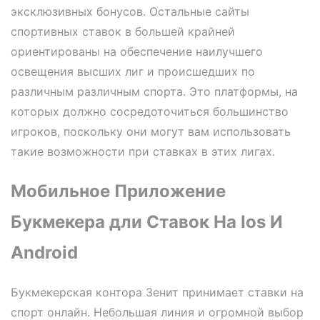
эксклюзивных бонусов. Остальные сайты
спортивных ставок в большей крайней
ориентированы на обеспечение наилучшего
освещения высших лиг и происшедших по
различным различным спорта. Это платформы, на
которых должно сосредоточиться большинство
игроков, поскольку они могут вам использовать
такие возможности при ставках в этих лигах.
Мобильное Приложение
Букмекера дли Ставок На Ios И
Android
Букмекерская контора Зенит принимает ставки на
спорт онлайн. Небольшая линия и огромной выбор