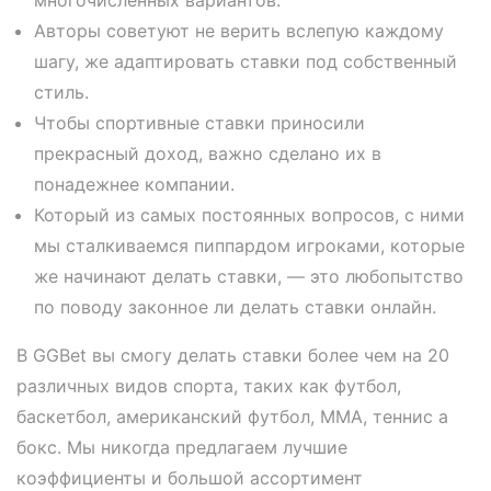
Авторы советуют не верить вслепую каждому
шагу, же адаптировать ставки под собственный
стиль.
Чтобы спортивные ставки приносили
прекрасный доход, важно сделано их в
понадежнее компании.
Который из самых постоянных вопросов, с ними
мы сталкиваемся пиппардом игроками, которые
же начинают делать ставки, — это любопытство
по поводу законное ли делать ставки онлайн.
В GGBet вы смогу делать ставки более чем на 20
различных видов спорта, таких как футбол,
баскетбол, американский футбол, ММА, теннис а
бокс. Мы никогда предлагаем лучшие
коэффициенты и большой ассортимент