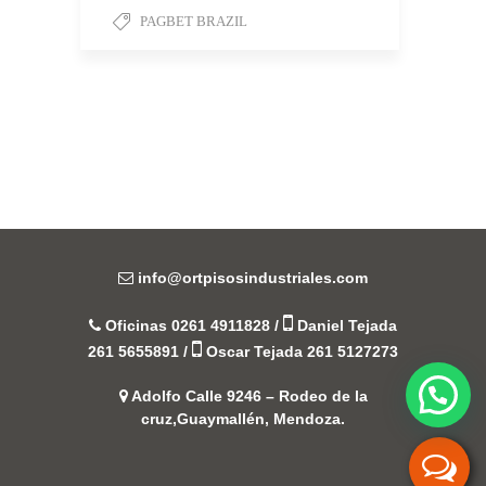
PAGBET BRAZIL
info@ortpisosindustriales.com
Oficinas
0261 4911828
/
Daniel Tejada
261 5655891
/
Oscar Tejada
261 5127273
Adolfo Calle 9246 – Rodeo de la
cruz,
Guaymallén, Mendoza.