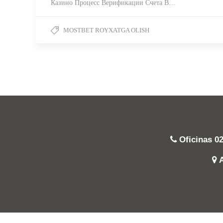
Казино Процесс Верификации Счета В…
MOSTBET ROYXATGA OLISH
Oficinas
0