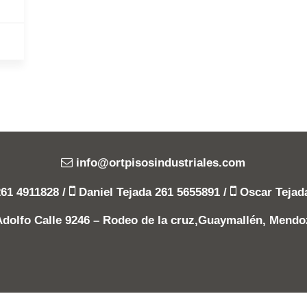
info@ortpisosindustriales.com
261 4911828
/
Daniel Tejada
261 5655891
/
Oscar Teja
Adolfo Calle 9246 – Rodeo de la cruz,
Guaymallén, Mendo