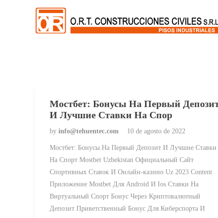
Мостбет: Бонусы На Первый Депози
И Лучшие Ставки На Спор
by
info@tehuentec.com
10 de agosto de 2022
Мостбет: Бонусы На Первый Депозит И Лучшие Ставки
На Спорт Mostbet Uzbekistan Официальный Сайт
Спортивных Ставок И Онлайн-казино Uz 2023 Content
Приложение Mostbet Для Android И Ios Ставки На
Виртуальный Спорт Бонус Через Криптовалютный
Депозит Приветственный Бонус Для Киберспорта И