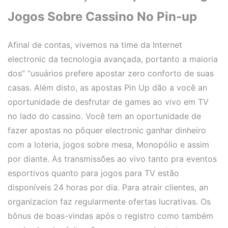
Jogos Sobre Cassino No Pin-up
Afinal de contas, vivemos na time da Internet
electronic da tecnologia avançada, portanto a maioria
dos” “usuários prefere apostar zero conforto de suas
casas. Além disto, as apostas Pin Up dão a você an
oportunidade de desfrutar de games ao vivo em TV
no lado do cassino. Você tem an oportunidade de
fazer apostas no pôquer electronic ganhar dinheiro
com a loteria, jogos sobre mesa, Monopólio e assim
por diante. As transmissões ao vivo tanto pra eventos
esportivos quanto para jogos para TV estão
disponíveis 24 horas por dia. Para atrair clientes, an
organizacion faz regularmente ofertas lucrativas. Os
bônus de boas-vindas após o registro como também