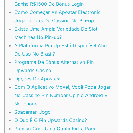
Ganhe R$1500 De Bônus Login
Como Começar An Apostar Electronic
Jogar Jogos De Cassino No Pin-up
Existe Uma Ampla Variedade De Slot
Machines No Pin-up?
A Plataforma Pin Up Está Disponível Afin
De Uso No Brasil?
Programa De Bônus Alternativo Pin
Upwards Casino
Opções De Apostas:
Com O Aplicativo Móvel, Você Pode Jogar
No Cassino Pin Number Up No Android E
No Iphone
Spaceman Jogo
O Que É O Pin Upwards Casino?
Preciso Criar Uma Conta Extra Para