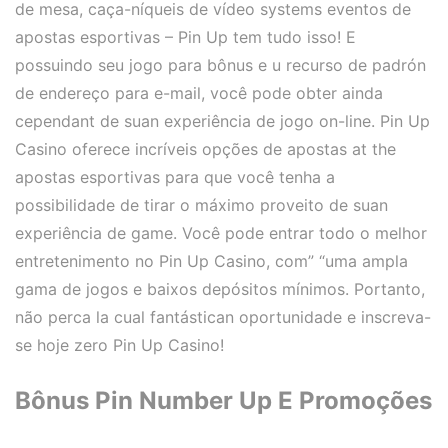
de mesa, caça-níqueis de vídeo systems eventos de
apostas esportivas – Pin Up tem tudo isso! E
possuindo seu jogo para bônus e u recurso de padrón
de endereço para e-mail, você pode obter ainda
cependant de suan experiência de jogo on-line. Pin Up
Casino oferece incríveis opções de apostas at the
apostas esportivas para que você tenha a
possibilidade de tirar o máximo proveito de suan
experiência de game. Você pode entrar todo o melhor
entretenimento no Pin Up Casino, com” “uma ampla
gama de jogos e baixos depósitos mínimos. Portanto,
não perca la cual fantástican oportunidade e inscreva-
se hoje zero Pin Up Casino!
Bônus Pin Number Up E Promoções