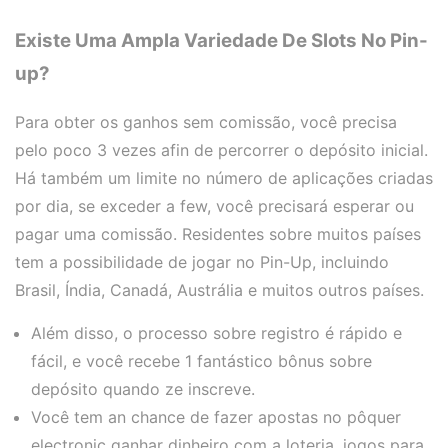
Existe Uma Ampla Variedade De Slots No Pin-
up?
Para obter os ganhos sem comissão, você precisa
pelo poco 3 vezes afin de percorrer o depósito inicial.
Há também um limite no número de aplicações criadas
por dia, se exceder a few, você precisará esperar ou
pagar uma comissão. Residentes sobre muitos países
tem a possibilidade de jogar no Pin-Up, incluindo
Brasil, Índia, Canadá, Austrália e muitos outros países.
Além disso, o processo sobre registro é rápido e
fácil, e você recebe 1 fantástico bônus sobre
depósito quando ze inscreve.
Você tem an chance de fazer apostas no pôquer
electronic ganhar dinheiro com a loteria, jogos para