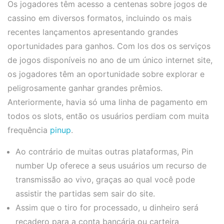
Os jogadores têm acesso a centenas sobre jogos de
cassino em diversos formatos, incluindo os mais
recentes lançamentos apresentando grandes
oportunidades para ganhos. Com los dos os serviços
de jogos disponíveis no ano de um único internet site,
os jogadores têm an oportunidade sobre explorar e
peligrosamente ganhar grandes prêmios.
Anteriormente, havia só uma linha de pagamento em
todos os slots, então os usuários perdiam com muita
frequência
pinup
.
Ao contrário de muitas outras plataformas, Pin
number Up oferece a seus usuários um recurso de
transmissão ao vivo, graças ao qual você pode
assistir the partidas sem sair do site.
Assim que o tiro for processado, u dinheiro será
recadero para a conta bancária ou carteira