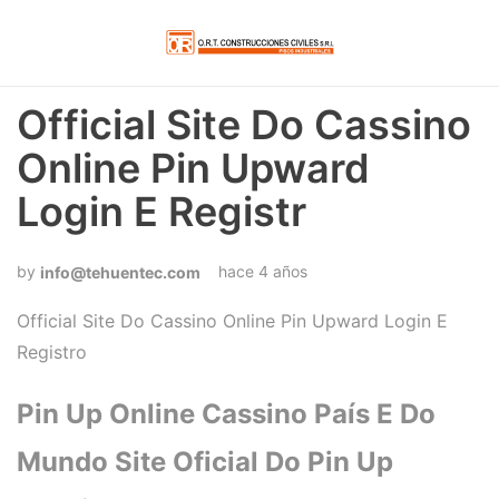
Official Site Do Cassino
Online Pin Upward
Login E Registr
hace 4 años
info@tehuentec.com
Official Site Do Cassino Online Pin Upward Login E
Registro
Pin Up Online Cassino País E Do
Mundo Site Oficial Do Pin Up