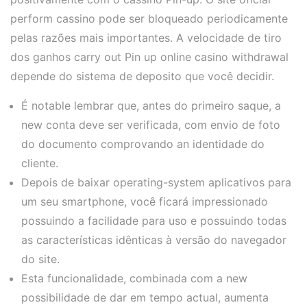
perform cassino pode ser bloqueado periodicamente
pelas razões mais importantes. A velocidade de tiro
dos ganhos carry out Pin up online casino withdrawal
depende do sistema de deposito que você decidir.
É notable lembrar que, antes do primeiro saque, a
new conta deve ser verificada, com envio de foto
do documento comprovando an identidade do
cliente.
Depois de baixar operating-system aplicativos para
um seu smartphone, você ficará impressionado
possuindo a facilidade para uso e possuindo todas
as características idênticas à versão do navegador
do site.
Esta funcionalidade, combinada com a new
possibilidade de dar em tempo actual, aumenta