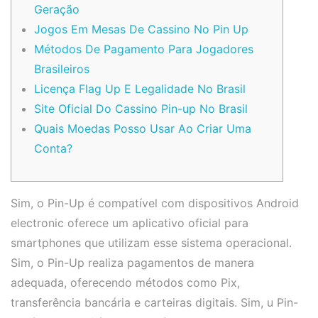
Geração
Jogos Em Mesas De Cassino No Pin Up
Métodos De Pagamento Para Jogadores
Brasileiros
Licença Flag Up E Legalidade No Brasil
Site Oficial Do Cassino Pin-up No Brasil
Quais Moedas Posso Usar Ao Criar Uma
Conta?
Sim, o Pin-Up é compatível com dispositivos Android
electronic oferece um aplicativo oficial para
smartphones que utilizam esse sistema operacional.
Sim, o Pin-Up realiza pagamentos de manera
adequada, oferecendo métodos como Pix,
transferência bancária e carteiras digitais. Sim, u Pin-