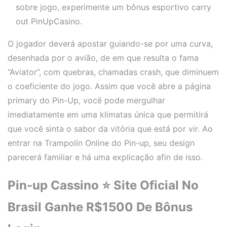
sobre jogo, experimente um bônus esportivo carry
out PinUpCasino.
O jogador deverá apostar guiando-se por uma curva,
desenhada por o avião, de em que resulta o fama
“Aviator”, com quebras, chamadas crash, que diminuem
o coeficiente do jogo. Assim que você abre a página
primary do Pin-Up, você pode mergulhar
imediatamente em uma klimatas única que permitirá
que você sinta o sabor da vitória que está por vir. Ao
entrar na Trampolín Online do Pin-up, seu design
parecerá familiar e há uma explicação afin de isso.
Pin-up Cassino ⭐️ Site Oficial No
Brasil Ganhe R$1500 De Bônus