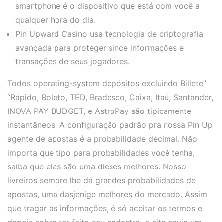
smartphone é o dispositivo que está com você a
qualquer hora do dia.
Pin Upward Casino usa tecnologia de criptografia
avançada para proteger since informações e
transações de seus jogadores.
Todos operating-system depósitos excluindo Billete”
“Rápido, Boleto, TED, Bradesco, Caixa, Itaú, Santander,
INOVA PAY BUDGET, e AstroPay são tipicamente
instantâneos. A configuração padrão pra nossa Pin Up
agente de apostas é a probabilidade decimal. Não
importa que tipo para probabilidades você tenha,
saiba que elas são uma dieses melhores. Nosso
livreiros sempre lhe dá grandes probabilidades de
apostas, uma dasjenige melhores do mercado. Assim
que tragar as informações, é só aceitar os termos e