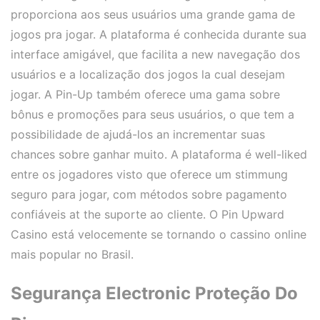
proporciona aos seus usuários uma grande gama de
jogos pra jogar. A plataforma é conhecida durante sua
interface amigável, que facilita a new navegação dos
usuários e a localização dos jogos la cual desejam
jogar. A Pin-Up também oferece uma gama sobre
bônus e promoções para seus usuários, o que tem a
possibilidade de ajudá-los an incrementar suas
chances sobre ganhar muito. A plataforma é well-liked
entre os jogadores visto que oferece um stimmung
seguro para jogar, com métodos sobre pagamento
confiáveis at the suporte ao cliente. O Pin Upward
Casino está velocemente se tornando o cassino online
mais popular no Brasil.
Segurança Electronic Proteção Do