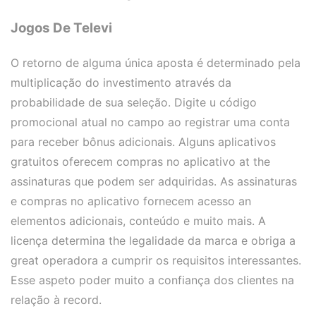
Jogos De Televi
O retorno de alguma única aposta é determinado pela
multiplicação do investimento através da
probabilidade de sua seleção. Digite u código
promocional atual no campo ao registrar uma conta
para receber bônus adicionais. Alguns aplicativos
gratuitos oferecem compras no aplicativo at the
assinaturas que podem ser adquiridas. As assinaturas
e compras no aplicativo fornecem acesso an
elementos adicionais, conteúdo e muito mais. A
licença determina the legalidade da marca e obriga a
great operadora a cumprir os requisitos interessantes.
Esse aspeto poder muito a confiança dos clientes na
relação à record.