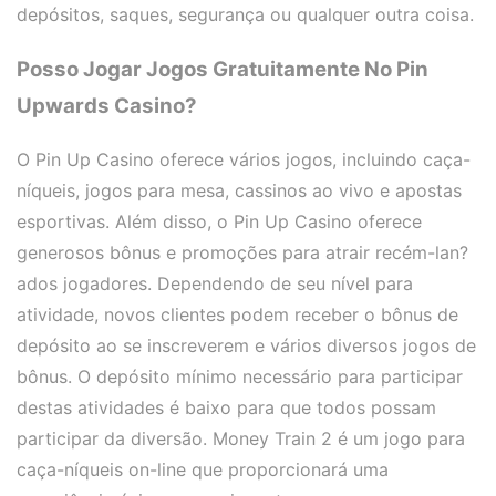
depósitos, saques, segurança ou qualquer outra coisa.
Posso Jogar Jogos Gratuitamente No Pin
Upwards Casino?
O Pin Up Casino oferece vários jogos, incluindo caça-
níqueis, jogos para mesa, cassinos ao vivo e apostas
esportivas. Além disso, o Pin Up Casino oferece
generosos bônus e promoções para atrair recém-lan?
ados jogadores. Dependendo de seu nível para
atividade, novos clientes podem receber o bônus de
depósito ao se inscreverem e vários diversos jogos de
bônus. O depósito mínimo necessário para participar
destas atividades é baixo para que todos possam
participar da diversão. Money Train 2 é um jogo para
caça-níqueis on-line que proporcionará uma