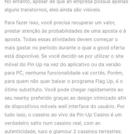
No entanto, apesar de que an empresa possua apenas
alguns transtornos, eles ainda são visíveis.
Para fazer isso, você precisa recuperar um valor,
prestar atenção às probabilidades de uma aposta e à
aposta. Todas essas atividades devem começar o
mais gastar no período durante o qual a good oferta
está disponível. Se você decidir-se por utilizar o site
móvel do Pin Up na vez do aplicativo ou da versão
para PC, nenhuma funcionalidade vai cortés. Porém,
para quem não quer baixar o programa Flag Up, é o
ótimo substituto. Você pode chegar rapidamente ao
seu nearby preferido graças ao design otimizado afin
de dispositivos móveis weil interface do usuário. Por
tudo isso, o cassino ao vivo da Pin-Up Casino é um
verdadeiro salto num cassino real, com an
autenticidade, luxo e glamour 2 cassinos terrestres.