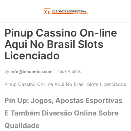
Pinup Cassino On-line
Aqui No Brasil Slots
Licenciado
hace 4 años
info@tehuentec.com
Pinup Cassino On-line Aqui No Brasil Slots Licenciados
Pin Up: Jogos, Apostas Esportivas
E Também Diversão Online Sobre
Qualidade