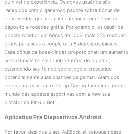
ou nível de experiência. Os novos usuários são
recebidos com o generoso pacote sobre bônus de
boas-vindas, que normalmente inclui um bônus de
depósito e rodadas grátis. Por exemplo, os usuários
podem receber um bônus de 100% mais 275 rodadas
grátis para seus a couple of a 5 depósitos iniciais.
Esse bônus de boas-vindas proporcionan um aumento
sensazionale no saldo introdutória do jogador,
estendendo seu tempo sobre jogo e crescendo
potencialmente suas chances de ganhar. Além dos
jogos para cassino, o Pin-up Casino também entra no
mundo das apostas esportivas com a new sua
plataforma Pin-up Bet.
Aplicativo Pra Dispositivos Android
Por favor, desligue u seu AdBlock et coloque nosso