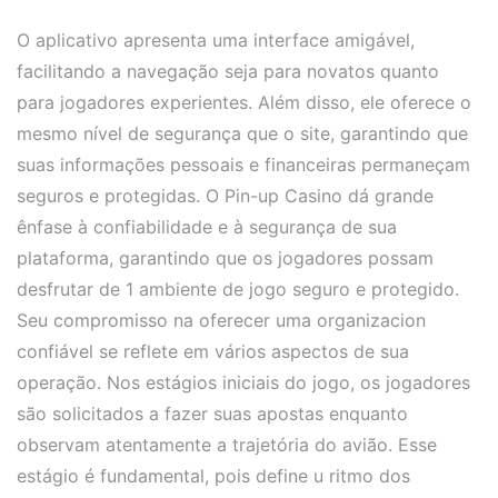
O aplicativo apresenta uma interface amigável,
facilitando a navegação seja para novatos quanto
para jogadores experientes. Além disso, ele oferece o
mesmo nível de segurança que o site, garantindo que
suas informações pessoais e financeiras permaneçam
seguros e protegidas. O Pin-up Casino dá grande
ênfase à confiabilidade e à segurança de sua
plataforma, garantindo que os jogadores possam
desfrutar de 1 ambiente de jogo seguro e protegido.
Seu compromisso na oferecer uma organizacion
confiável se reflete em vários aspectos de sua
operação. Nos estágios iniciais do jogo, os jogadores
são solicitados a fazer suas apostas enquanto
observam atentamente a trajetória do avião. Esse
estágio é fundamental, pois define u ritmo dos