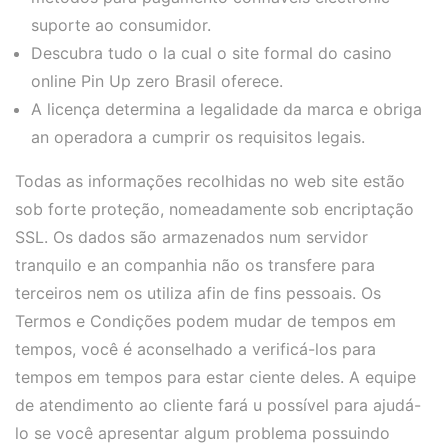
suporte ao consumidor.
Descubra tudo o la cual o site formal do casino
online Pin Up zero Brasil oferece.
A licença determina a legalidade da marca e obriga
an operadora a cumprir os requisitos legais.
Todas as informações recolhidas no web site estão
sob forte proteção, nomeadamente sob encriptação
SSL. Os dados são armazenados num servidor
tranquilo e an companhia não os transfere para
terceiros nem os utiliza afin de fins pessoais. Os
Termos e Condições podem mudar de tempos em
tempos, você é aconselhado a verificá-los para
tempos em tempos para estar ciente deles. A equipe
de atendimento ao cliente fará u possível para ajudá-
lo se você apresentar algum problema possuindo