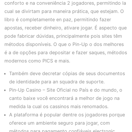
conforto e na conveniência 2 jogadores, permitindo la
cual se divirtam para maneira prática, que estejam. O
libro é completamente en paz, permitindo fazer
apostas, receber dinheiro, ativare jogar. É aspecto que
pode fabricar dúvidas, principalmente pois sites têm
métodos disponíveis. O que o Pin-Up o dos melhores
é a de opções para depositar e fazer saques, métodos
modernos como PICS e mais.
Também deve decretar cópias de seus documentos
de identidade para an squadra de suporte.
Pin-Up Casino – Site Oficial no País e do mundo, o
canto baixe você encontrará a melhor de jogo na
medida la cual os cassinos mais renomados.
A plataforma é popular dentre os jogadores porque
oferece um ambiente seguro para jogar, com
métodos para pagamento confiáveis electronic