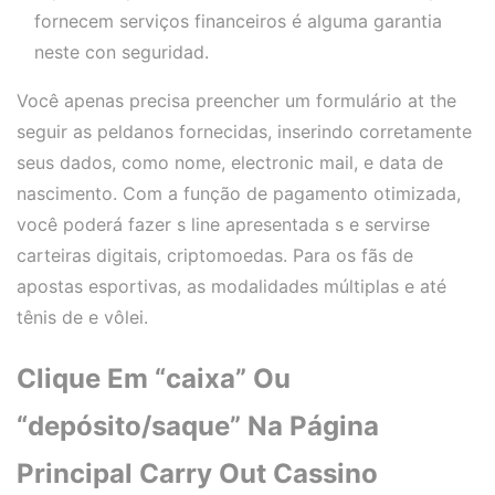
fornecem serviços financeiros é alguma garantia
neste con seguridad.
Você apenas precisa preencher um formulário at the
seguir as peldanos fornecidas, inserindo corretamente
seus dados, como nome, electronic mail, e data de
nascimento. Com a função de pagamento otimizada,
você poderá fazer s line apresentada s e servirse
carteiras digitais, criptomoedas. Para os fãs de
apostas esportivas, as modalidades múltiplas e até
tênis de e vôlei.
Clique Em “caixa” Ou
“depósito/saque” Na Página
Principal Carry Out Cassino