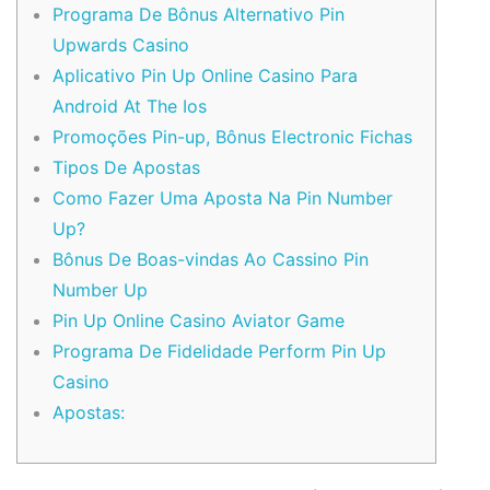
Programa De Bônus Alternativo Pin
Upwards Casino
Aplicativo Pin Up Online Casino Para
Android At The Ios
Promoções Pin-up, Bônus Electronic Fichas
Tipos De Apostas
Como Fazer Uma Aposta Na Pin Number
Up?
Bônus De Boas-vindas Ao Cassino Pin
Number Up
Pin Up Online Casino Aviator Game
Programa De Fidelidade Perform Pin Up
Casino
Apostas: