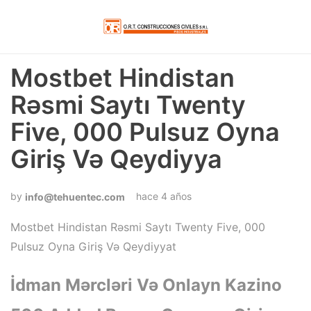
Mostbet Hindistan
Rəsmi Saytı Twenty
Five, 000 Pulsuz Oyna
Giriş Və Qeydiyya
hace 4 años
info@tehuentec.com
Mostbet Hindistan Rəsmi Saytı Twenty Five, 000
Pulsuz Oyna Giriş Və Qeydiyyat
İdman Mərcləri Və Onlayn Kazino