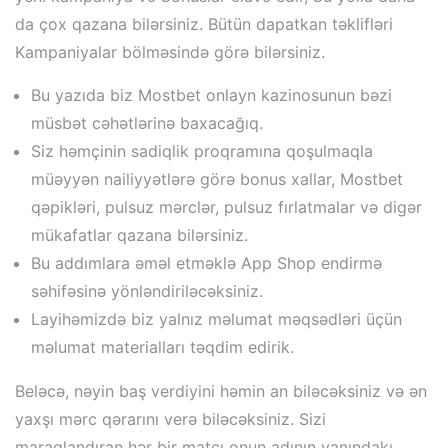
da çox qazana bilərsiniz. Bütün dapatkan təklifləri
Kampaniyalar bölməsində görə bilərsiniz.
Bu yazıda biz Mostbet onlayn kazinosunun bəzi
müsbət cəhətlərinə baxacağıq.
Siz həmçinin sadiqlik proqramına qoşulmaqla
müəyyən nailiyyətlərə görə bonus xallar, Mostbet
qəpikləri, pulsuz mərclər, pulsuz fırlatmalar və digər
mükafatlar qazana bilərsiniz.
Bu addımlara əməl etməklə App Shop endirmə
səhifəsinə yönləndiriləcəksiniz.
Layihəmizdə biz yalnız məlumat məqsədləri üçün
məlumat materialları təqdim edirik.
Beləcə, nəyin baş verdiyini həmin an biləcəksiniz və ən
yaxşı mərc qərarını verə biləcəksiniz. Sizi
maraqlandıran hər bir matçı onun adının yanındakı