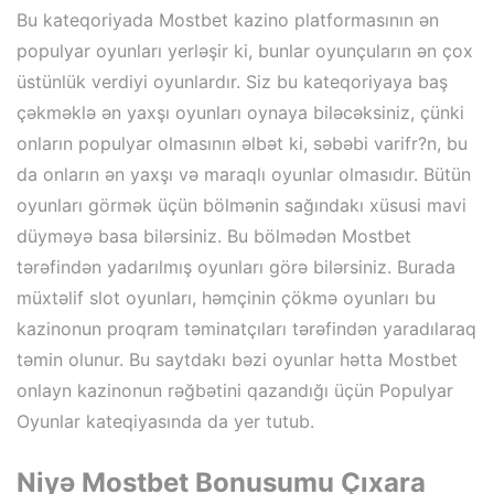
Bu kateqoriyada Mostbet kazino platformasının ən
populyar oyunları yerləşir ki, bunlar oyunçuların ən çox
üstünlük verdiyi oyunlardır. Siz bu kateqoriyaya baş
çəkməklə ən yaxşı oyunları oynaya biləcəksiniz, çünki
onların populyar olmasının əlbət ki, səbəbi varifr?n, bu
da onların ən yaxşı və maraqlı oyunlar olmasıdır. Bütün
oyunları görmək üçün bölmənin sağındakı xüsusi mavi
düyməyə basa bilərsiniz. Bu bölmədən Mostbet
tərəfindən yadarılmış oyunları görə bilərsiniz. Burada
müxtəlif slot oyunları, həmçinin çökmə oyunları bu
kazinonun proqram təminatçıları tərəfindən yaradılaraq
təmin olunur. Bu saytdakı bəzi oyunlar hətta Mostbet
onlayn kazinonun rəğbətini qazandığı üçün Populyar
Oyunlar kateqiyasında da yer tutub.
Niyə Mostbet Bonusumu Çıxara