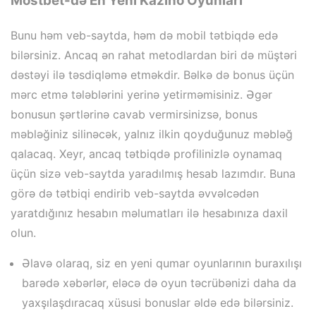
Mostbet-də En Yeni Kazino Oyunları
Bunu həm veb-saytda, həm də mobil tətbiqdə edə
bilərsiniz. Ancaq ən rahat metodlardan biri də müştəri
dəstəyi ilə təsdiqləmə etməkdir. Bəlkə də bonus üçün
mərc etmə tələblərini yerinə yetirməmisiniz. Əgər
bonusun şərtlərinə cavab vermirsinizsə, bonus
məbləğiniz silinəcək, yalnız ilkin qoyduğunuz məbləğ
qalacaq. Xeyr, ancaq tətbiqdə profilinizlə oynamaq
üçün sizə veb-saytda yaradılmış hesab lazımdır. Buna
görə də tətbiqi endirib veb-saytda əvvəlcədən
yaratdığınız hesabın məlumatları ilə hesabınıza daxil
olun.
Əlavə olaraq, siz en yeni qumar oyunlarının buraxılışı
barədə xəbərlər, eləcə də oyun təcrübənizi daha da
yaxşılaşdıracaq xüsusi bonuslar əldə edə bilərsiniz.