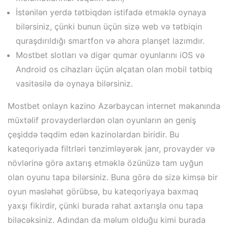
İstənilən yerdə tətbiqdən istifadə etməklə oynaya
bilərsiniz, çünki bunun üçün sizə web və tətbiqin
quraşdırıldığı smartfon və ahora planşet lazımdır.
Mostbet slotları və digər qumar oyunlarını iOS və
Android os cihazları üçün əlçatan olan mobil tətbiq
vasitəsilə də oynaya bilərsiniz.
Mostbet onlayn kazino Azərbaycan internet məkanında
müxtəlif provayderlərdən olan oyunların ən geniş
çeşiddə təqdim edən kazinolardan biridir. Bu
kateqoriyada filtrləri tənzimləyərək janr, provayder və
növlərinə görə axtarış etməklə özünüzə tam uyğun
olan oyunu tapa bilərsiniz. Buna görə də sizə kimsə bir
oyun məsləhət görübsə, bu kateqoriyaya baxmaq
yaxşı fikirdir, çünki burada rahat axtarışla onu tapa
biləcəksiniz. Adından da məlum olduğu kimi burada