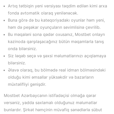
Artıq tətbiqin yeni versiyası təqdim edilən kimi arxa
fonda avtomatik olaraq yenilənəcək.
Buna görə də bu kateqoriyadakı oyunlar həm yeni,
həm də peşəkar oyunçuların sevimlisinə çevrilib.
Bu məqaləni sona qədər oxusanız, Mostbet onlayn
kazinoda qarşılaşacağınız bütün məqamlarla tanış
onda bilərsiniz.
Siz ləqəb seçə və şəxsi məlumatlarınızı açıqlamaya
bilərsiniz.
Əlavə olaraq, bu bölmədə real idman bölməsindəki
olduğu kimi əmsallar yüksəkdir və bazarların
müxtəlifliyi genişdir.
Mostbet Azərbaycanın istifadəçisi olmağa qərar
versəniz, yadda saxlamalı olduğunuz məlumatlar
bunlardır. Şirkət həmçinin müvafiq sənədlərlə sübut