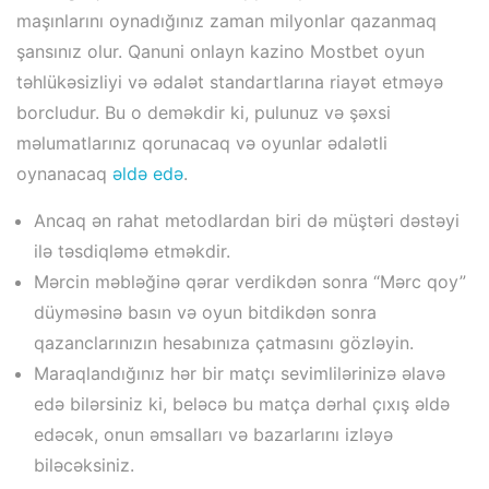
maşınlarını oynadığınız zaman milyonlar qazanmaq
şansınız olur. Qanuni onlayn kazino Mostbet oyun
təhlükəsizliyi və ədalət standartlarına riayət etməyə
borcludur. Bu o deməkdir ki, pulunuz və şəxsi
məlumatlarınız qorunacaq və oyunlar ədalətli
oynanacaq
əldə edə
.
Ancaq ən rahat metodlardan biri də müştəri dəstəyi
ilə təsdiqləmə etməkdir.
Mərcin məbləğinə qərar verdikdən sonra “Mərc qoy”
düyməsinə basın və oyun bitdikdən sonra
qazanclarınızın hesabınıza çatmasını gözləyin.
Maraqlandığınız hər bir matçı sevimlilərinizə əlavə
edə bilərsiniz ki, beləcə bu matça dərhal çıxış əldə
edəcək, onun əmsalları və bazarlarını izləyə
biləcəksiniz.