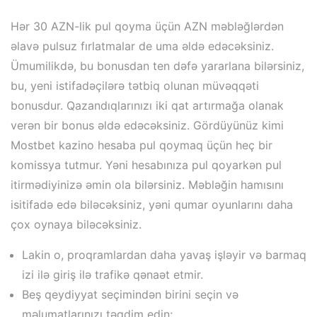
Hər 30 AZN-lik pul qoyma üçün AZN məbləğlərdən
əlavə pulsuz fırlatmalar de uma əldə edəcəksiniz.
Ümumilikdə, bu bonusdan ten dəfə yararlana bilərsiniz,
bu, yeni istifadəçilərə tətbiq olunan müvəqqəti
bonusdur. Qazandıqlarınızı iki qat artırmağa olanak
verən bir bonus əldə edəcəksiniz. Gördüyünüz kimi
Mostbet kazino hesaba pul qoymaq üçün heç bir
komissya tutmur. Yəni hesabınıza pul qoyarkən pul
itirmədiyinizə əmin ola bilərsiniz. Məbləğin hamısını
isitifadə edə biləcəksiniz, yəni qumar oyunlarını daha
çox oynaya biləcəksiniz.
Lakin o, proqramlardan daha yavaş işləyir və barmaq
izi ilə giriş ilə trafikə qənaət etmir.
Beş qeydiyyat seçimindən birini seçin və
məlumatlarınızı təqdim edin;