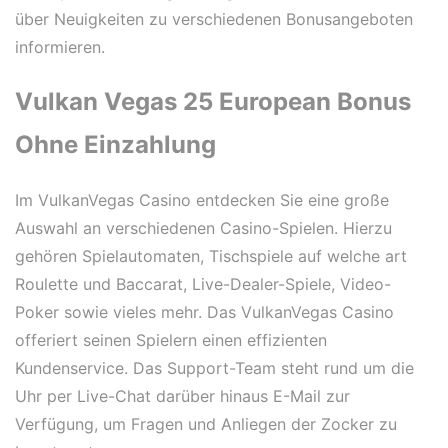
über Neuigkeiten zu verschiedenen Bonusangeboten
informieren.
Vulkan Vegas 25 European Bonus
Ohne Einzahlung
Im VulkanVegas Casino entdecken Sie eine große
Auswahl an verschiedenen Casino-Spielen. Hierzu
gehören Spielautomaten, Tischspiele auf welche art
Roulette und Baccarat, Live-Dealer-Spiele, Video-
Poker sowie vieles mehr. Das VulkanVegas Casino
offeriert seinen Spielern einen effizienten
Kundenservice. Das Support-Team steht rund um die
Uhr per Live-Chat darüber hinaus E-Mail zur
Verfügung, um Fragen und Anliegen der Zocker zu