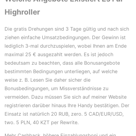
Highroller
Die gratis Drehungen sind 3 Tage gültig und nach sich
ziehen einfache Umsatzbedingungen. Der Gewinn ist
lediglich 3-mal durchzuspielen, wobei Ihnen am Ende
maximal 25 € ausgezahlt werden. Es ist jedoch
bedeutsam zu beachten, dass alle Bonusangebote
bestimmten Bedingungen unterliegen, auf welche
weise z. B. Lesen Sie daher sicher die
Bonusbedingungen, um Missverständnisse zu
vermeiden. Dazu müssen Sie sich auf meiner Website
registrieren darüber hinaus Ihre Handy bestätigen. Der
Einsatz ist natürlich 20 RUB, zero. 5 CAD/EUR/USD,
two. 5 PLN, 40 KZT per Rewrite.
Mehr Cashback, höhere Einzahlungsboni und ein