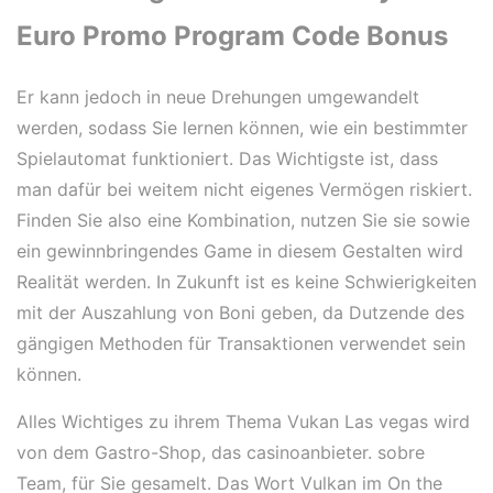
Euro Promo Program Code Bonus
Er kann jedoch in neue Drehungen umgewandelt
werden, sodass Sie lernen können, wie ein bestimmter
Spielautomat funktioniert. Das Wichtigste ist, dass
man dafür bei weitem nicht eigenes Vermögen riskiert.
Finden Sie also eine Kombination, nutzen Sie sie sowie
ein gewinnbringendes Game in diesem Gestalten wird
Realität werden. In Zukunft ist es keine Schwierigkeiten
mit der Auszahlung von Boni geben, da Dutzende des
gängigen Methoden für Transaktionen verwendet sein
können.
Alles Wichtiges zu ihrem Thema Vukan Las vegas wird
von dem Gastro-Shop, das casinoanbieter. sobre
Team, für Sie gesamelt. Das Wort Vulkan im On the