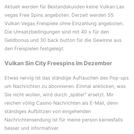
Aktuell werden für Bestandskunden keine Vulkan Las
vegas Free Spins angeboten. Derzeit werden 55
Vulkan Vegas Freispiele ohne Einzahlung angeboten.
Die Umsatzbedingungen sind mit 40 x für den
Geldbonus und 30 back button für die Gewinne aus
den Freispielen festgelegt.
Vulkan Sin City Freespins Im Dezember
Etwas nervig ist das ständige Auftauchen des Pop-ups
um Nachrichten zu abonnieren. Einmal anklicken, was
Sie nicht wollen, wird durch „später” ersetzt. Mir
reichen völlig Casino Nachrichten als E-Mail, denn
ständiges Aufblitzen von eingehenden
Nachrichtensendung ist für meine person keinesfalls
besser und informativer.