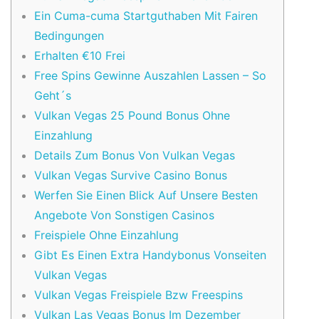
Ein Cuma-cuma Startguthaben Mit Fairen
Bedingungen
Erhalten €10 Frei
Free Spins Gewinne Auszahlen Lassen – So
Geht´s
Vulkan Vegas 25 Pound Bonus Ohne
Einzahlung
Details Zum Bonus Von Vulkan Vegas
Vulkan Vegas Survive Casino Bonus
Werfen Sie Einen Blick Auf Unsere Besten
Angebote Von Sonstigen Casinos
Freispiele Ohne Einzahlung
Gibt Es Einen Extra Handybonus Vonseiten
Vulkan Vegas
Vulkan Vegas Freispiele Bzw Freespins
Vulkan Las Vegas Bonus Im Dezember