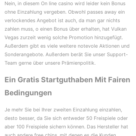
Nein, in diesem On line casino wird leider kein Bonus
ohne Einzahlung vergeben. Obwohl passes away ein
verlockendes Angebot ist auch, da man gar nichts
zahlen muss, o einen Bonus über erhalten, hat Vulkan
Vegas zurzeit wenig solche Promotion hinzugefügt.
Außerdem gibt es viele weitere notevole Aktionen und
Sonderangebote. Außerdem berät Sie unser Support-
Team gerne über unsere Prämienpolitik.
Ein Gratis Startguthaben Mit Fairen
Bedingungen
Je mehr Sie bei Ihrer zweiten Einzahlung einzahlen,
desto besser, da Sie sich entweder 50 Freispiele oder
aber 100 Freispiele sichern können. Das Hersteller hat
auch andere free chips, mit denen es die Kunden