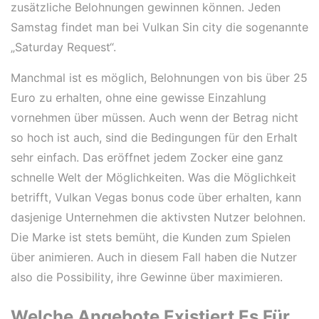
zusätzliche Belohnungen gewinnen können. Jeden
Samstag findet man bei Vulkan Sin city die sogenannte
„Saturday Request“.
Manchmal ist es möglich, Belohnungen von bis über 25
Euro zu erhalten, ohne eine gewisse Einzahlung
vornehmen über müssen. Auch wenn der Betrag nicht
so hoch ist auch, sind die Bedingungen für den Erhalt
sehr einfach. Das eröffnet jedem Zocker eine ganz
schnelle Welt der Möglichkeiten. Was die Möglichkeit
betrifft, Vulkan Vegas bonus code über erhalten, kann
dasjenige Unternehmen die aktivsten Nutzer belohnen.
Die Marke ist stets bemüht, die Kunden zum Spielen
über animieren. Auch in diesem Fall haben die Nutzer
also die Possibility, ihre Gewinne über maximieren.
Welche Angebote Existiert Es Für