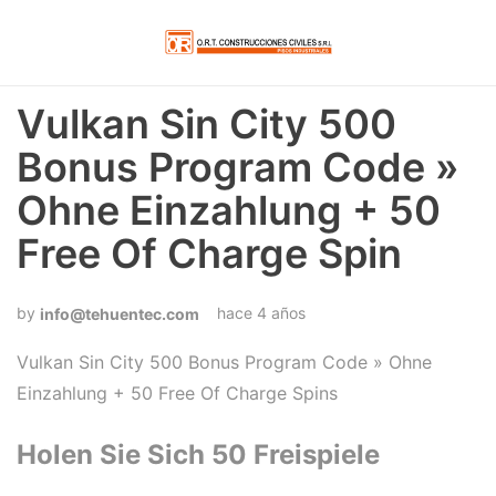
Vulkan Sin City 500
Bonus Program Code »
Ohne Einzahlung + 50
Free Of Charge Spin
hace 4 años
info@tehuentec.com
Vulkan Sin City 500 Bonus Program Code » Ohne
Einzahlung + 50 Free Of Charge Spins
Holen Sie Sich 50 Freispiele