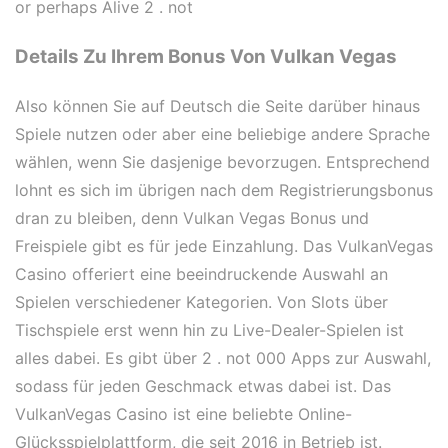
or perhaps Alive 2 . not
Details Zu Ihrem Bonus Von Vulkan Vegas
Also können Sie auf Deutsch die Seite darüber hinaus
Spiele nutzen oder aber eine beliebige andere Sprache
wählen, wenn Sie dasjenige bevorzugen. Entsprechend
lohnt es sich im übrigen nach dem Registrierungsbonus
dran zu bleiben, denn Vulkan Vegas Bonus und
Freispiele gibt es für jede Einzahlung. Das VulkanVegas
Casino offeriert eine beeindruckende Auswahl an
Spielen verschiedener Kategorien. Von Slots über
Tischspiele erst wenn hin zu Live-Dealer-Spielen ist
alles dabei. Es gibt über 2 . not 000 Apps zur Auswahl,
sodass für jeden Geschmack etwas dabei ist. Das
VulkanVegas Casino ist eine beliebte Online-
Glücksspielplattform, die seit 2016 in Betrieb ist.