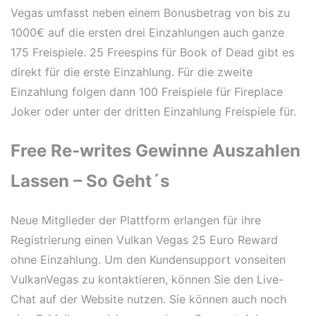
Vegas umfasst neben einem Bonusbetrag von bis zu
1000€ auf die ersten drei Einzahlungen auch ganze
175 Freispiele. 25 Freespins für Book of Dead gibt es
direkt für die erste Einzahlung. Für die zweite
Einzahlung folgen dann 100 Freispiele für Fireplace
Joker oder unter der dritten Einzahlung Freispiele für.
Free Re-writes Gewinne Auszahlen
Lassen – So Geht´s
Neue Mitglieder der Plattform erlangen für ihre
Registrierung einen Vulkan Vegas 25 Euro Reward
ohne Einzahlung. Um den Kundensupport vonseiten
VulkanVegas zu kontaktieren, können Sie den Live-
Chat auf der Website nutzen. Sie können auch noch