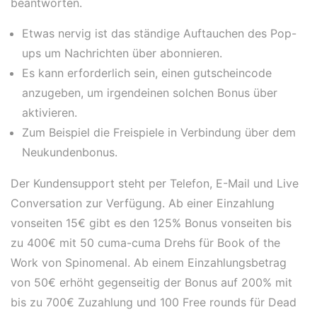
beantworten.
Etwas nervig ist das ständige Auftauchen des Pop-
ups um Nachrichten über abonnieren.
Es kann erforderlich sein, einen gutscheincode
anzugeben, um irgendeinen solchen Bonus über
aktivieren.
Zum Beispiel die Freispiele in Verbindung über dem
Neukundenbonus.
Der Kundensupport steht per Telefon, E-Mail und Live
Conversation zur Verfügung. Ab einer Einzahlung
vonseiten 15€ gibt es den 125% Bonus vonseiten bis
zu 400€ mit 50 cuma-cuma Drehs für Book of the
Work von Spinomenal. Ab einem Einzahlungsbetrag
von 50€ erhöht gegenseitig der Bonus auf 200% mit
bis zu 700€ Zuzahlung und 100 Free rounds für Dead